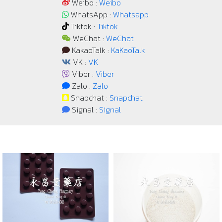
Weibo :
Weibo
WhatsApp :
Whatsapp
Tiktok :
Tiktok
WeChat :
WeChat
KakaoTalk :
KaKaoTalk
VK :
VK
Viber :
Viber
Zalo :
Zalo
Snapchat :
Snapchat
Signal :
Signal