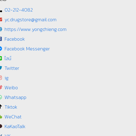
02-212-4082
yc.drugstore@gmail.com
https://www.yongchieng.com
Facebook
Facebook Messenger
ไลน์
Twitter
ig
Weibo
Whatsapp
Tiktok
WeChat
KaKaoTalk