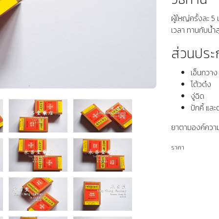
ผู้ใหญ่ครั้งละ 5
เวลา ทานกับน้ำ
ส่วนปร
เอ็นกวาง
โต้วต๋ง
งู่ฉิด
ปักคี้ และ
ยาตามองค์ความร
ราคา