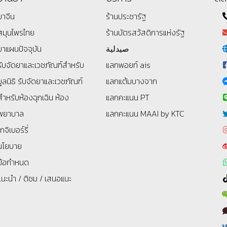
ยาจีน
ร้านประชารัฐ
สมุนไพรไทย
ร้านบัตรสว้สดิการแห่งรัฐ
ยาแผนปัจจุบัน
صيدلية
รับจัดยาและเวชภัณฑ์สำหรับ
แลกพอยท์ ais
มูลนิธิ
รับจัดยาและเวชภัณฑ์
แลกแต้มบางจาก
สำหรับห้องฉุกเฉิน ห้อง
แลกคะแนน PT
พยาบาล
แลกคะแนน MAAI by KTC
โกจิเบอร์รี่
นโยบาย
ข้อกำหนด
แนะนำ / ติชม / เสนอแนะ