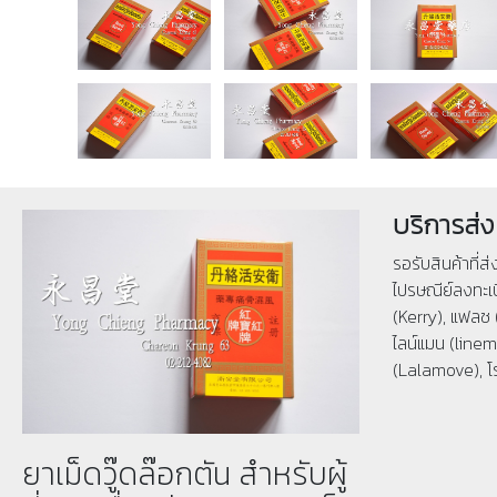
บริการส่ง
รอรับสินค้าที่ส
ไปรษณีย์ลงทะเบ
(Kerry), แฟลช 
ไลน์แมน (linema
(Lalamove), โ
ยาเม็ดวู๊ดล๊อกตัน สำหรับผู้