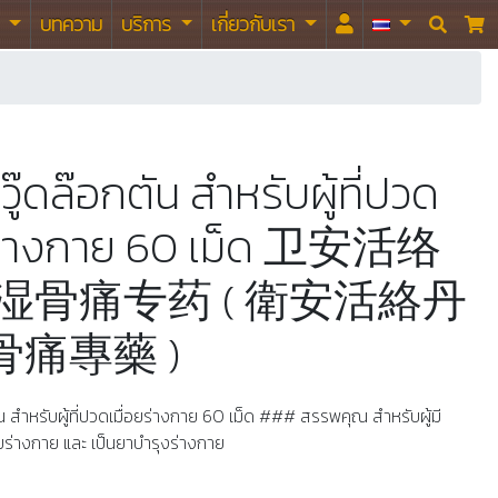
า
บทความ
บริการ
เกี่ยวกับเรา


วู๊ดล๊อกตัน สำหรับผู้ที่ปวด
ยร่างกาย 60 เม็ด 卫安活络
湿骨痛专药 ( 衛安活絡丹
痛專藥 )
ัน สำหรับผู้ที่ปวดเมื่อยร่างกาย 60 เม็ด ### สรรพคุณ สำหรับผู้มี
ยร่างกาย และ เป็นยาบำรุงร่างกาย