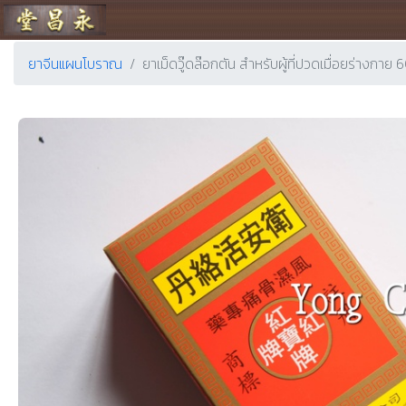
ร้านขายยา ย่งเชียงตึ๊ง
ยาจีนแผนโบราณ
ยาเม็ดวู๊ดล๊อกตัน สำหรับผู้ที่ปวดเ