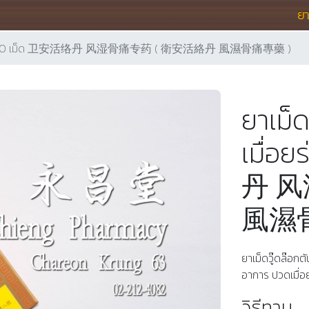
ย
มื่อยร่างกาย 60 เม็ด 卫安活络丹 风湿骨痛专药 ( 衛安活絡丹 風濕骨痛專藥 )
ยาเม็ด
เมื่อ
丹 风
風濕骨
ยาเม็ดวู๊ดล๊อกต
อาการ ปวดเมื่อ
วิธีทาน