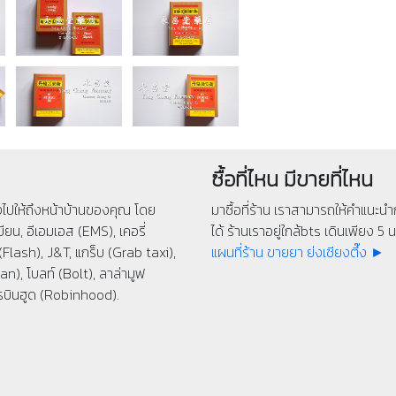
ซื้อที่ไหน มีขายที่ไหน
่งไปให้ถึงหน้าบ้านของคุณ โดย
มาซื้อที่ร้าน เราสามารถให้คำแนะนำก
ียน, อีเอมเอส (EMS), เคอรี่
ได้ ร้านเราอยู่ใกล้bts เดินเพียง 5 นา
(Flash), J&T, แกร็บ (Grab taxi),
แผนที่ร้าน ขายยา ย่งเชียงตึ๊ง ►
n), โบลท์ (Bolt), ลาล่ามูฟ
รบินฮูด (Robinhood).