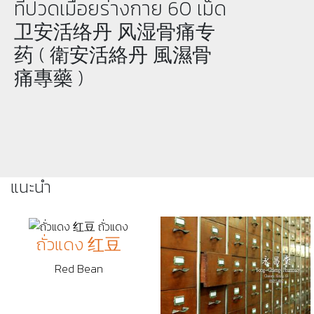
ที่ปวดเมื่อยร่างกาย 60 เม็ด
卫安活络丹 风湿骨痛专
药 ( 衛安活絡丹 風濕骨
痛專藥 )
แนะนำ
ถั่วแดง 红豆
Red Bean