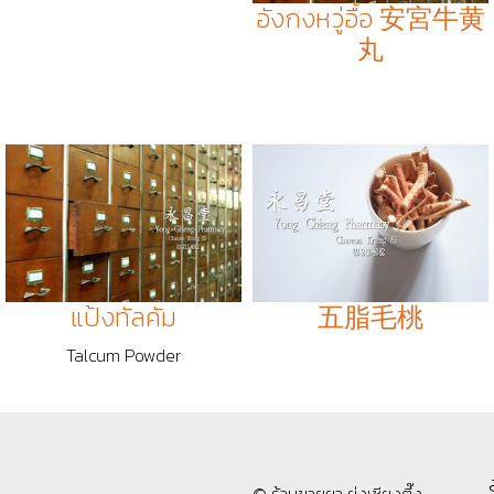
อังกงหวู่อื้อ 安宮牛黄
丸
แป้งทัลคัม
五脂毛桃
Talcum Powder