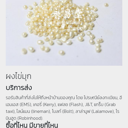
ผงไข่มุก
บริการส่ง
รอรับสินค้าที่ส่งไปให้ถึงหน้าบ้านของคุณ โดย ไปรษณีย์ลงทะเบียน, อี
เอมเอส (EMS), เคอรี่ (Kerry), แฟลช (Flash), J&T, แกร็บ (Grab
taxi), ไลน์แมน (lineman), โบลท์ (Bolt), ลาล่ามูฟ (Lalamove), โร
บินฮูด (Robinhood).
ซื้อที่ไหน มีขายที่ไหน