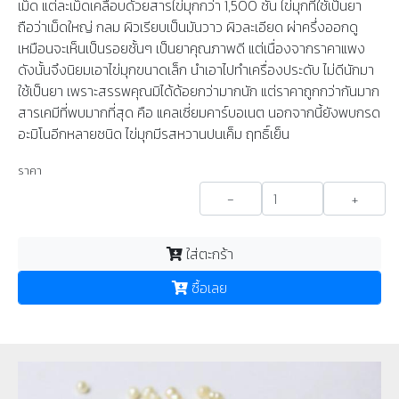
เม็ด แต่ละเม็ดเคลือบด้วยสารไข่มุกกว่า 1,500 ชั้น ไข่มุกที่ใช้เป็นยา
ถือว่าเม็ดใหญ่ กลม ผิวเรียบเป็นมันวาว ผิวละเอียด ผ่าครึ่งออกดู
เหมือนจะเห็นเป็นรอยชั้นๆ เป็นยาคุณภาพดี แต่เนื่องจากราคาแพง
ดังนั้นจึงนิยมเอาไข่มุกขนาดเล็ก นำเอาไปทำเครื่องประดับ ไม่ดีนักมา
ใช้เป็นยา เพราะสรรพคุณมิได้ด้อยกว่ามากนัก แต่ราคาถูกกว่ากันมาก
สารเคมีที่พบมากที่สุด คือ แคลเซี่ยมคาร์บอเนต นอกจากนี้ยังพบกรด
อะมิโนอีกหลายชนิด ไข่มุกมีรสหวานปนเค็ม ฤทธิ์เย็น
ราคา
-
+
ใส่ตะกร้า
ซื้อเลย