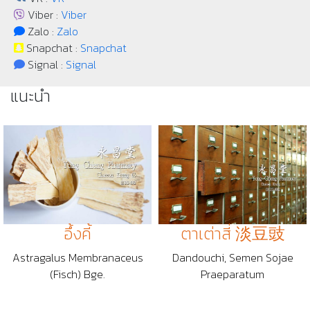
Viber :
Viber
Zalo :
Zalo
Snapchat :
Snapchat
Signal :
Signal
แนะนำ
อึ้งคี้
ตาเต่าสี่ 淡豆豉
Astragalus Membranaceus
Dandouchi, Semen Sojae
(Fisch) Bge.
Praeparatum