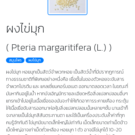
ผงไข่มุก
( Pteria margaritifera (L.) )
สมุนไพร
ผงไข่มุก
ผงไข่มุก หอยมุกเป็นสัตว์จำพวกหอย เป็นสัตว์น้ำที่มีปรากฏการณ์
ทางธรรมชาติที่พิเศษอย่างหนึ่งคือ เยื่อชั้นในของตัวหอยจะขับสาร
จำพวกโปรตีน และ แคลเซี่ยมคอร์บอเนต ออกมาตลอดเวลา ในขณะที่
มันหากินอยู่ในน้ำ หากบังเอิญมีทรายละเอียดหรือสิ่งแปลกปลอมอื่นๆ
แทรกเข้าไปอยู่ในเนื้อเยื่อของมันจะทำให้เกิดอาการระคายเคือง กระตุ้น
ให้เนื้อเยื่อขับสารออกมาห่อหุ้มสิ่งแปลกปลอมนั้นหลายๆชั้น นานเข้าก็
จะกลายเป็นไข่มุกสีสันตระกานตา และใช้เป็นเครื่องประดับล้ำค่าที่ทุก
คนรู้จักกันดี ไข่มุกมีขนาดเล็กใหญ่ไม่เท่ากัน เม็ดเล็กขนาดเท่าเม็ดข้าว
เม็ดใหญ่อาจเท่าเม็ดถั่วเหลือง หอยมุก 1 ตัว อาจมีไข่มุกได้ 10-20