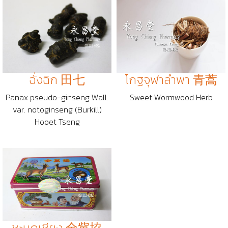
ฉั่งฉิก 田七
โกฐจุฬาลำพา 青蒿
Panax pseudo-ginseng Wall.
Sweet Wormwood Herb
var. notoginseng (Burkill)
Hooet Tseng
ชะมดเชียง 全歶協