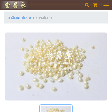
ร้านขายยา ย่งเชียงตึ๊ง


ยาจีนแผนโบราณ
ผงไข่มุก