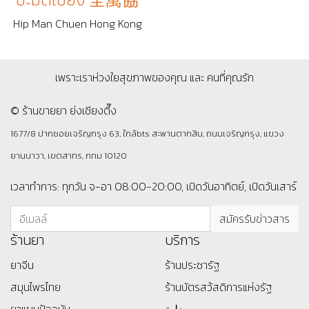
Hip Man Chuen Hong Kong
เพราะเราห่วงใยสุขภาพของคุณ และ คนที่คุณรัก
© ร้านขายยา ย่งเชียงตึ๊ง
1677/8 ปากซอยเจริญกรุง 63, ใกล้bts สะพานตากสิน, ถนนเจริญกรุง, แขวง
ยานนาวา, เขตสาทร, กทม 10120
เวลาทำการ: ทุกวัน จ-อา 08:00-20:00, เปิดวันอาทิตย์, เปิดวันเสาร์
ร้านยา
บริการ
ยาจีน
ร้านประชารัฐ
สมุนไพรไทย
ร้านบัตรสว้สดิการแห่งรัฐ
ยาแผนปัจจุบัน
صيدلية