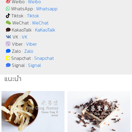
Weibo :
Weibo
WhatsApp :
Whatsapp
Tiktok :
Tiktok
WeChat :
WeChat
KakaoTalk :
KaKaoTalk
VK :
VK
Viber :
Viber
Zalo :
Zalo
Snapchat :
Snapchat
Signal :
Signal
แนะนำ