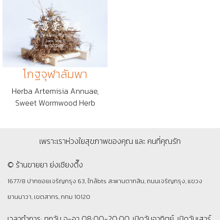
โกฐจุฬาลัมพา
Herba Artemisia Annuae,
Sweet Wormwood Herb
เพราะเราห่วงใยสุขภาพของคุณ และ คนที่คุณรัก
© ร้านขายยา ย่งเชียงตึ๊ง
1677/8 ปากซอยเจริญกรุง 63, ใกล้bts สะพานตากสิน, ถนนเจริญกรุง, แขวง
ยานนาวา, เขตสาทร, กทม 10120
เวลาทำการ: ทุกวัน จ-อา 08:00-20:00, เปิดวันอาทิตย์, เปิดวันเสาร์