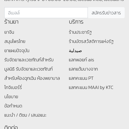
ร้านยา
บริการ
ยาจีน
ร้านประชารัฐ
สมุนไพรไทย
ร้านบัตรสว้สดิการแห่งรัฐ
ยาแผนปัจจุบัน
صيدلية
รับจัดยาและเวชภัณฑ์สำหรับ
แลกพอยท์ ais
มูลนิธิ
รับจัดยาและเวชภัณฑ์
แลกแต้มบางจาก
สำหรับห้องฉุกเฉิน ห้องพยาบาล
แลกคะแนน PT
โกจิเบอร์รี่
แลกคะแนน MAAI by KTC
นโยบาย
ข้อกำหนด
แนะนำ / ติชม / เสนอแนะ
ติดต่อ