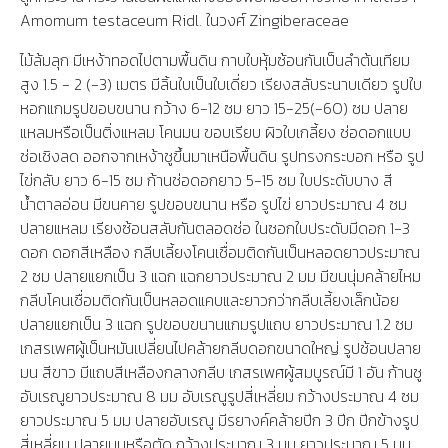
Amomum testaceum Ridl. ในวงศ์ Zingiberaceae
ไม้ล้มลุก มีเหง้าทอดไปตามพื้นดิน กาบใบหุ้มซ้อนกันเป็นลำต้นเทียม
สูง 1.5 - 2 (-3) เมตร มีลิ้นใบเป็นใบเดี่ยว เรียงสลับระนาบเดียว รูปใบ
หอกแกมรูปขอบขนาน กว้าง 6-12 ซม ยาว 15-25(-60) ซม ปลาย
แหลมหรือเป็นติ่งแหลม โคนมน ขอบเรียบ ผิวใบเกลี้ยง ช่อดอกแบบ
ช่อเชิงลด ออกจากเหง้าชูขึ้นมาเหนือพื้นดิน รูปทรงกระบอก หรือ รูป
ไข่กลับ ยาว 6-15 ซม ก้านช่อดอกยาว 5-15 ซม ใบประดับบาง สี
น้ำตาลอ่อน มีขนคาย รูปขอบขนาน หรือ รูปไข่ ยาวประมาณ 4 ซม
ปลายแหลม เรียงซ้อนสลับกันตลอดช่อ ในซอกใบประดับมีดอก 1-3
ดอก ดอกสีเหลือง กลีบเลี้ยงโคนเชื่อมติดกันเป็นหลอดยาวประมาณ
2 ซม ปลายแยกเป็น 3 แฉก แฉกยาวประมาณ 2 มม มีขนนุ่มคล้ายไหม
กลีบโคนเชื่อมติดกันเป็นหลอดแคบและยาวกว่ากลีบเลี้ยงเล็กน้อย
ปลายแยกเป็น 3 แฉก รูปขอบขนานแกมรูปแถบ ยาวประมาณ 1.2 ซม
เกสรเพศผู้เป็นหมันเปลี่ยนไปคล้ายกลีบดอกขนาดใหญ่ รูปช้อนปลาย
มน สีขาว มีแถบสีเหลืองกลางกลีบ เกสรเพศผู้สมบูรณ์มี 1 อัน ก้านชู
อับเรณูยาวประมาณ 8 มม อับเรณูรูปสี่เหลี่ยม กว้างประมาณ​ 4 ซม
ยาวประมาณ​ 5 มม ปลายอับเรณู มีรยางค์คล้ายปีก 3 ปีก ปีกข้างรูป
สี่เหลี่ยม ปลายมนหรือตัด กว้างประมาณ 3 มม ยาวประมาณ 5 มม