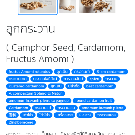
ลูกกระวาน
( Camphor Seed, Cardamom,
Fructus Amomi )
fructus Amomi rotundus
ลูกเอ็น
กระวานดำ
Siam cardamom
กระวานเทศ
กระวานโพธิสัตว์
การวานจันท์
spice
กระวาน
clustered cardamom
ลูกเอน
ปล้าก้อ
best cardamom
A. compactum Soland ex Maton
amomum kravanh pierre ex gagnep
round cardamon fruit
Cardamom
กระวานแท้
กระวานขาว
amomum kravanh pierre
香料
เค่าโข่ว
โต้วโค่ว
เครื่องเทศ
Elaichi
กระวานแดง
Zingiberaceae
ลูกกระวาน กระวานเป็นผลแก่แห้งของพืชที่มีชื่อทางวิทยาศาสตร์ว่า