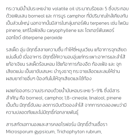
กระวานมีน้ำมันระเหยง่าย volatile oil ประมาณร้อยละ 5 ซึ่งประกอบ
ด้วยพิมเสน borneol และ การบูร camphor ที่มีปริมาณใกล้เคียงกัน
เป็นส่วนใหญ่ นอกจากนั้นมีสารในกลุ่มเทอร์พีน terpenes เช่น ไพนิน
pinene, แคริโอฟิลลีน caryophyllene และ ไดเทอร์พีนเพอร์
ออกไซด์ diterpene peroxide
รสเผ็ด อุ่น มีฤทธิ์สลายความชื้น ทำให้ซี่หมุนเวียน แก้อาการจุกเสียด
แน่นลิ้นปี่ เบื่ออาหาร มีฤทธิ์ให้ความอบอุ่นแก่กระเพาะอาหารและลำไส้
แก้อาเจียน รสเผ็ดร้อนหอม ใช้แก้อาการท้องอืด ท้องเฟ้อ และ จุก
เสียดแน่น เป็นยาขับเสมหะ บำรุงธาตุ กระจายเลือดและลมให้ซ่าน
ผสมยาถ่ายอื่นๆ ป้องกันไม่ให้จุกเสียดและไซ้ท้อง
ผลแก่ของกระวานประกอบด้วยน้ำมันหอมระเหย 5-9% ซึ่งมีสาร
สำคัญ คือ borneol, camphor, 1,8-cineole, linalool, pinene
เป็นต้น มีฤทธิ์ขับลม ลดการบีบตัวของลำไส้ จากการทดลองพบว่ามี
ความปลอดภัยและไม่มีฤทธิ์ก่อกลายพันธุ์
สารสกัดเอทานอลและสารคลอโรฟอร์ม มีฤทธิ์ต้านเชื้อรา
Microsporum gypsicum, Trichophyton rubrum,