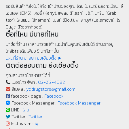
รอรับสินค้าที่ส่งไปให้ถึงหน้าบ้านของคุณ โดย ไปรษณีย์ลงทะเบียน, อี
เอมเอส (EMS), เคอรี่ (Kerry), แฟลช (Flash), J&T, แกร็บ (Grab
taxi), ไลน์แมน (lineman), โบลท์ (Bolt), ลาล่ามูฟ (Lalamove), โร
บินฮูด (Robinhood).
ซื้อที่ไหน มีขายที่ไหน
มาซื้อที่ร้าน เราสามารถให้คำแนะนำกับคุณเพิ่มเติมได้ ร้านเราอยู่
ใกล้bts เดินเพียง 5 นาทีเท่านั้น
แผนที่ร้าน ขายยา ย่งเชียงตึ๊ง ►
ติดต่อสอบถาม ย่งเชียงตึ๊ง
คุณสามารถโทรหาเราได้ที่
เบอร์โทรศัพท์ :
02-212-4082
อีเมลล์ :
yc.drugstore@gmail.com
facebook page :
Facebook
Facebook Messenger :
Facebook Messenger
LINE :
ไลน์
Twitter :
Twitter
Instagram :
ig