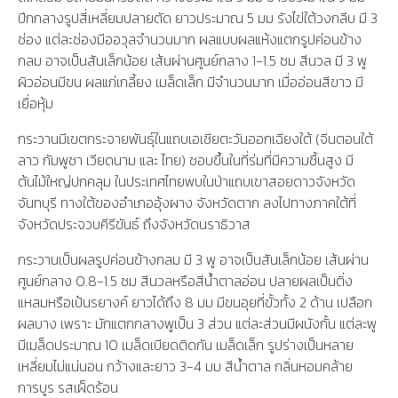
ปีกกลางรูปสี่เหลี่ยมปลายตัด ยาวประมาณ 5 มม รังไข่ใต้วงกลีบ มี 3
ช่อง แต่ละช่องมีออวุลจำนวนมาก ผลแบบผลแห้งแตกรูปค่อนข้าง
กลม อาจเป็นสันเล็กน้อย เส้นผ่านศูนย์กลาง 1-1.5 ซม สีนวล มี 3 พู
ผิวอ่อนมีขน ผลแก่เกลี้ยง เมล็ดเล็ก มีจำนวนมาก เมื่ออ่อนสีขาว มี
เยื่อหุ้ม
กระวานมีเขตกระจายพันธุ์ในแถบเอเชียตะวันออกเฉียงใต้ (จีนตอนใต้
ลาว กัมพูชา เวียดนาม และ ไทย) ชอบขึ้นในที่ร่มที่มีความชื้นสูง มี
ต้นไม้ใหญ่ปกคลุม ในประเทศไทยพบในป่าแถบเขาสอยดาวจังหวัด
จันทบุรี ทางใต้ของอำเภออุ้งผาง จังหวัดตาก ลงไปทางภาคใต้ที่
จังหวัดประจวบคีรีขันธ์ ถึงจังหวัดนราธิวาส
กระวานเป็นผลรูปค่อนข้างกลม มี 3 พู อาจเป็นสันเล็กน้อย เส้นผ่าน
ศูนย์กลาง 0.8-1.5 ซม สีนวลหรือสีน้ำตาลอ่อน ปลายผลเป็นติ่ง
แหลมหรือเป้นรยางค์ ยาวได้ถึง 8 มม มีขนอุยที่ขั้วทั้ง 2 ด้าน เปลือก
ผลบาง เพราะ มักแตกกลางพูเป็น 3 ส่วน แต่ละส่วนมีผนังกั้น แต่ละพู
มีเมล็ดประมาณ 10 เมล็ดเบียดติดกัน เมล็ดเล็ก รูปร่างเป็นหลาย
เหลี่ยมไม่แน่นอน กว้างและยาว 3-4 มม สีน้ำตาล กลิ่นหอมคล้าย
การบูร รสเผ็ดร้อน