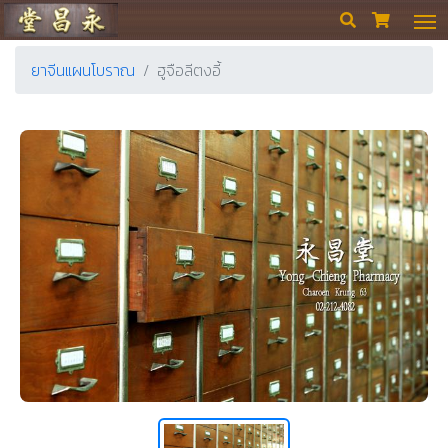
ร้านขายยา ย่งเชียงตึ๊ง


ยาจีนแผนโบราณ
ฮูจือลีตงอี้