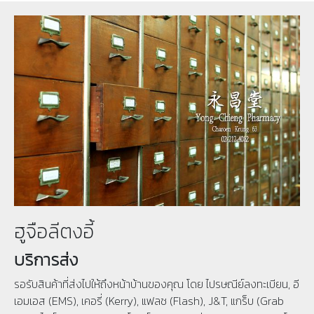
ฮูจือลีตงอี้
บริการส่ง
รอรับสินค้าที่ส่งไปให้ถึงหน้าบ้านของคุณ โดย ไปรษณีย์ลงทะเบียน, อี
เอมเอส (EMS), เคอรี่ (Kerry), แฟลช (Flash), J&T, แกร็บ (Grab