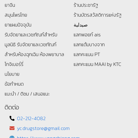
ยาจีน
ร้านประชารัฐ
สมุนไพรไทย
ร้านบัตรสว้สดิการแห่งรัฐ
ยาแผนปัจจุบัน
صيدلية
รับจัดยาและเวชภัณฑ์สำหรับ
แลกพอยท์ ais
มูลนิธิ
รับจัดยาและเวชภัณฑ์
แลกแต้มบางจาก
สำหรับห้องฉุกเฉิน ห้องพยาบาล
แลกคะแนน PT
โกจิเบอร์รี่
แลกคะแนน MAAI by KTC
นโยบาย
ข้อกำหนด
แนะนำ / ติชม / เสนอแนะ
ติดต่อ
02-212-4082
yc.drugstore@gmail.com
https://www.yongchieng.com