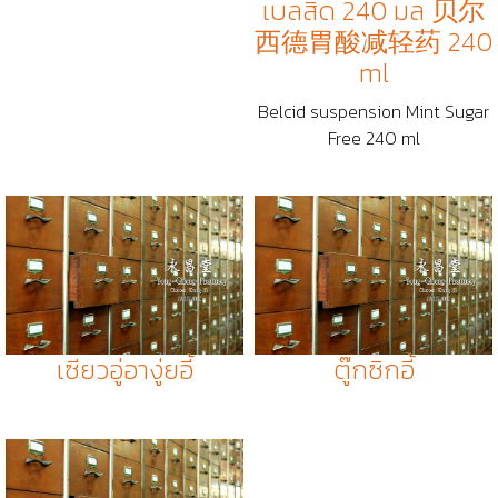
เบลสิด 240 มล 贝尔
西德胃酸减轻药 240
ml
Belcid suspension Mint Sugar
Free 240 ml
เซียวอู่อางู่ยอี้
ตู๊กซิกอี้