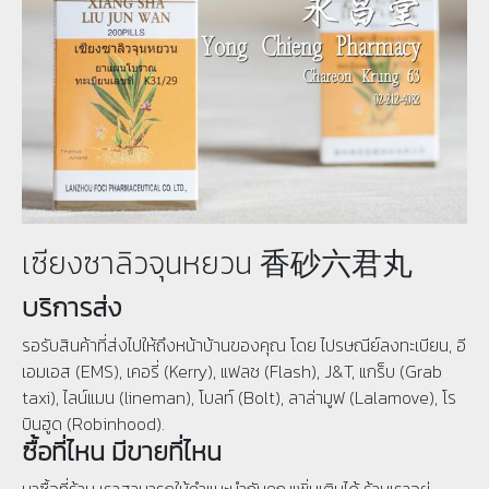
เซียงซาลิวจุนหยวน 香砂六君丸
บริการส่ง
รอรับสินค้าที่ส่งไปให้ถึงหน้าบ้านของคุณ โดย ไปรษณีย์ลงทะเบียน, อี
เอมเอส (EMS), เคอรี่ (Kerry), แฟลช (Flash), J&T, แกร็บ (Grab
taxi), ไลน์แมน (lineman), โบลท์ (Bolt), ลาล่ามูฟ (Lalamove), โร
บินฮูด (Robinhood).
ซื้อที่ไหน มีขายที่ไหน