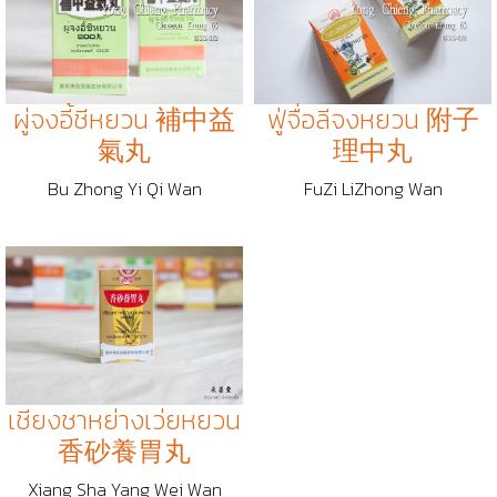
ฟู่จื่อลีจงหยวน 附子
ผู่จงอี้ชีหยวน 補中益
理中丸
氣丸
FuZi LiZhong Wan
Bu Zhong Yi Qi Wan
เชียงชาหย่างเว่ยหยวน
香砂養胃丸
Xiang Sha Yang Wei Wan