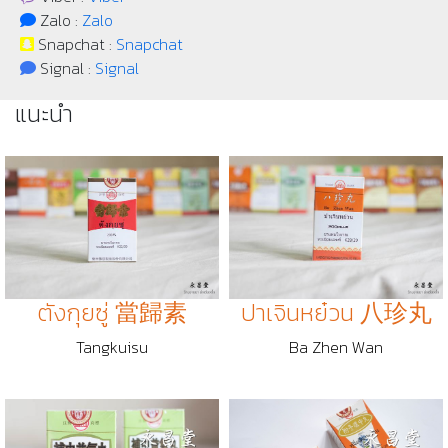
Zalo :
Zalo
Snapchat :
Snapchat
Signal :
Signal
แนะนำ
ตังกุยซู่ 當歸素
ปาเจินหย๋วน 八珍丸
Tangkuisu
Ba Zhen Wan