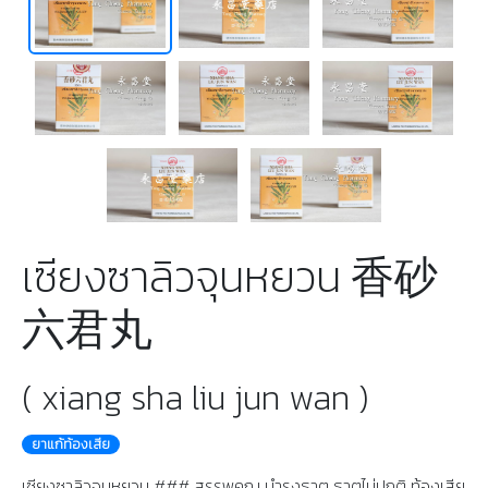
เซียงซาลิวจุนหยวน 香砂
六君丸
( xiang sha liu jun wan )
ยาแก้ท้องเสีย
เซียงซาลิวจุนหยวน ### สรรพคุณ บำรุงธาตุ ธาตุไม่ปกติ ท้องเสีย