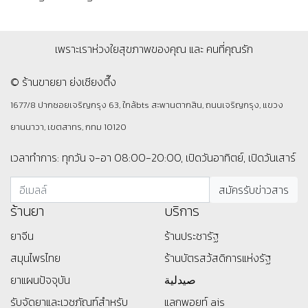
เพราะเราห่วงใยสุขภาพของคุณ และ คนที่คุณรัก
© ร้านขายยา ย่งเชียงตึ๊ง
1677/8 ปากซอยเจริญกรุง 63, ใกล้bts สะพานตากสิน, ถนนเจริญกรุง, แขวง
ยานนาวา, เขตสาทร, กทม 10120
เวลาทำการ: ทุกวัน จ-อา 08:00-20:00, เปิดวันอาทิตย์, เปิดวันเสาร์
ร้านยา
บริการ
ยาจีน
ร้านประชารัฐ
สมุนไพรไทย
ร้านบัตรสว้สดิการแห่งรัฐ
ยาแผนปัจจุบัน
صيدلية
รับจัดยาและเวชภัณฑ์สำหรับ
แลกพอยท์ ais