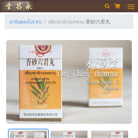
ร้านขายยา ย่งเชียงตึ๊ง


ยาจีนแผนโบราณ
เซียงซาลิวจุนหยวน 香砂六君丸