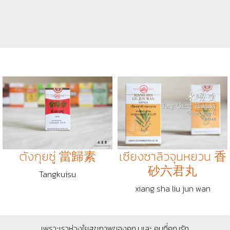
ตังกุยซู่ 當歸素
เซียงซาลิวจุนหยวน 香
砂六君丸
Tangkuisu
xiang sha liu jun wan
เพราะเราห่วงใยสุขภาพของคุณ และ คนที่คุณรัก