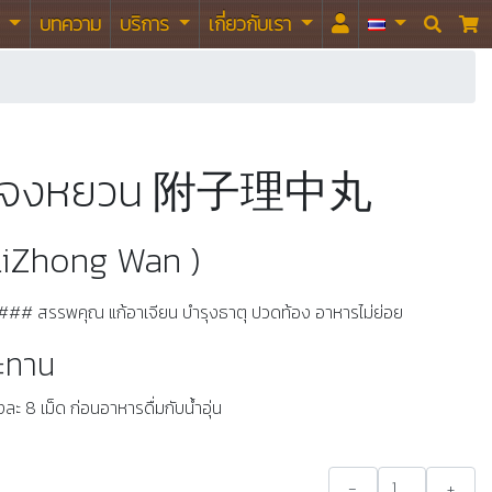
า
บทความ
บริการ
เกี่ยวกับเรา


ื่อลีจงหยวน 附子理中丸
 LiZhong Wan )
น ### สรรพคุณ แก้อาเจียน บำรุงธาตุ ปวดท้อง อาหารไม่ย่อย
ระทาน
ั้งละ 8 เม็ด ก่อนอาหารดื่มกับน้ำอุ่น
-
+