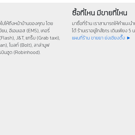
ซื้อที่ไหน มีขายที่ไหน
่งไปให้ถึงหน้าบ้านของคุณ โดย
มาซื้อที่ร้าน เราสามารถให้คำแนะนำก
ียน, อีเอมเอส (EMS), เคอรี่
ได้ ร้านเราอยู่ใกล้bts เดินเพียง 5 นา
(Flash), J&T, แกร็บ (Grab taxi),
แผนที่ร้าน ขายยา ย่งเชียงตึ๊ง ►
n), โบลท์ (Bolt), ลาล่ามูฟ
รบินฮูด (Robinhood).