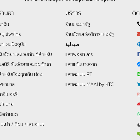
ร้านยา
บริการ
ติด
ยาจีน
ร้านประชารัฐ
สมุนไพรไทย
ร้านบัตรสว้สดิการแห่งรัฐ
ยาแผนปัจจุบัน
صيدلية
รับจัดยาและเวชภัณฑ์สำหรับ
แลกพอยท์ ais
มูลนิธิ
รับจัดยาและเวชภัณฑ์
แลกแต้มบางจาก
สำหรับห้องฉุกเฉิน ห้อง
แลกคะแนน PT
พยาบาล
แลกคะแนน MAAI by KTC
โกจิเบอร์รี่
นโยบาย
ข้อกำหนด
แนะนำ / ติชม / เสนอแนะ