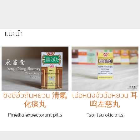
แนะนำ
ชิงชีฮั่วถันหยวน 清氣
เอ่อหนิงจัวฉือหยวน 耳
化痰丸
呜左慈丸
Pinellia expectorant pills
Tso-tsu otic pills