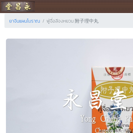
ร้านขายยา ย่งเชียงตึ๊ง
ยาจีนแผนโบราณ
ฟู่จื่อลีจงหยวน 附子理中丸