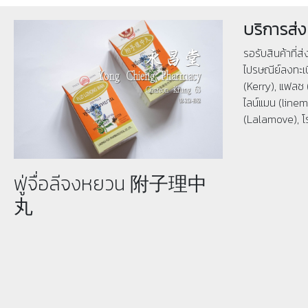
บริการส่ง
รอรับสินค้าที่ส
ไปรษณีย์ลงทะเบ
(Kerry), แฟลช 
ไลน์แมน (linema
(Lalamove), โ
ฟู่จื่อลีจงหยวน 附子理中
丸