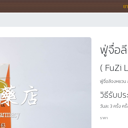
ย
ฟู่จ
( FuZi
ฟู่จื่อลีจงหยว
วิธีรับป
วันละ 3 ครั้ง คร
ราคา