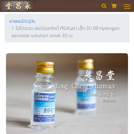
ร้านขายยา ย่งเชียงตึ๊ง


ยาแผนปัจจุบัน
ไฮโดรเจน เพอร์ออกไซด์ ศิริบัญชา เล็ก 30 ซีซี Hydrogen
peroxide solution small 30 cc