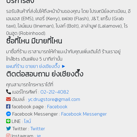
บริการส่ง
รอรับสินค้าที่ส่งไปให้ถึงหน้าบ้านของคุณ โดย ไปรษณีย์ลงทะเบียน, อี
เอมเอส (EMS), เคอรี่ (Kerry), แฟลช (Flash), J&T, แกร็บ (Grab
taxi), ไลน์แมน (lineman), โบลท์ (Bolt), ลาล่ามูฟ (Lalamove), โร
บินฮูด (Robinhood).
ซื้อที่ไหน มีขายที่ไหน
มาซื้อที่ร้าน เราสามารถให้คำแนะนำกับคุณเพิ่มเติมได้ ร้านเราอยู่
ใกล้bts เดินเพียง 5 นาทีเท่านั้น
แผนที่ร้าน ขายยา ย่งเชียงตึ๊ง ►
ติดต่อสอบถาม ย่งเชียงตึ๊ง
คุณสามารถโทรหาเราได้ที่
เบอร์โทรศัพท์ :
02-212-4082
อีเมลล์ :
yc.drugstore@gmail.com
facebook page :
Facebook
Facebook Messenger :
Facebook Messenger
LINE :
ไลน์
Twitter :
Twitter
Instagram :
ig