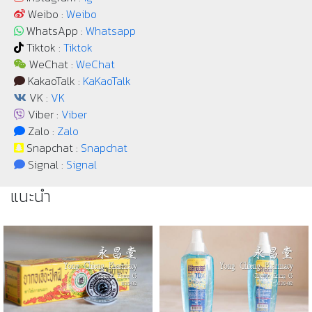
Weibo :
Weibo
WhatsApp :
Whatsapp
Tiktok :
Tiktok
WeChat :
WeChat
KakaoTalk :
KaKaoTalk
VK :
VK
Viber :
Viber
Zalo :
Zalo
Snapchat :
Snapchat
Signal :
Signal
แนะนำ