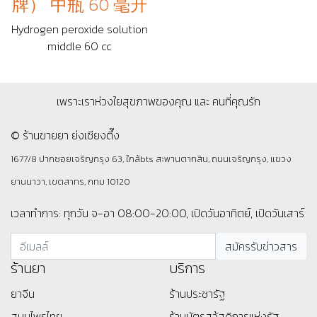
牌） 中瓶 60 毫升
Hydrogen peroxide solution
middle 60 cc
เพราะเราห่วงใยสุขภาพของคุณ และ คนที่คุณรัก
© ร้านขายยา ย่งเชียงตึ๊ง
1677/8 ปากซอยเจริญกรุง 63, ใกล้bts สะพานตากสิน, ถนนเจริญกรุง, แขวง
ยานนาวา, เขตสาทร, กทม 10120
เวลาทำการ: ทุกวัน จ-อา 08:00-20:00, เปิดวันอาทิตย์, เปิดวันเสาร์
ร้านยา
บริการ
ยาจีน
ร้านประชารัฐ
สมุนไพรไทย
ร้านบัตรสว้สดิการแห่งรัฐ