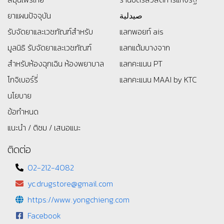
ยาแผนปัจจุบัน
صيدلية
รับจัดยาและเวชภัณฑ์สำหรับ
แลกพอยท์ ais
มูลนิธิ
รับจัดยาและเวชภัณฑ์
แลกแต้มบางจาก
สำหรับห้องฉุกเฉิน ห้องพยาบาล
แลกคะแนน PT
โกจิเบอร์รี่
แลกคะแนน MAAI by KTC
นโยบาย
ข้อกำหนด
แนะนำ / ติชม / เสนอแนะ
ติดต่อ
02-212-4082
yc.drugstore@gmail.com
https://www.yongchieng.com
Facebook