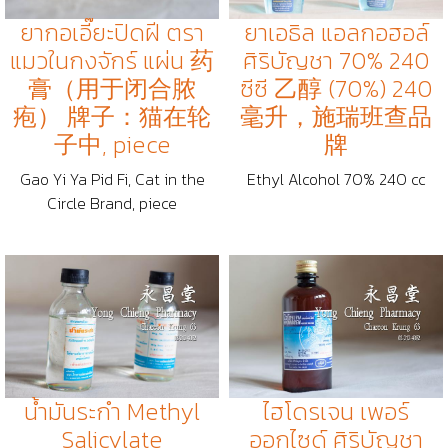
ยากอเอี๊ยะปิดฝี ตรา
ยาเอธิล แอลกอฮอล์
แมวในกงจักร์ แผ่น 药
ศิริบัญชา 70% 240
膏（用于闭合脓
ซีซี 乙醇 (70%) 240
疱） 牌子：猫在轮
毫升，施瑞班查品
子中, piece
牌
Gao Yi Ya Pid Fi, Cat in the
Ethyl Alcohol 70% 240 cc
Circle Brand, piece
น้ำมันระกำ Methyl
ไฮโดรเจน เพอร์
Salicylate
ออกไซด์ ศิริบัญชา