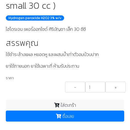
small 30 cc )
Hydrogen peroxide H2O2 3% w/v
ไฮโดรเจน เพอร์ออกไซด์ ศิริบัญชา เล็ก 30 ซีซี
สรรพคุณ
ใช้ชำระล้างแผล หยอดหู และผสมน้ำเท่าตัวอมบ้วนปาก
ยาใช้ภายนอก ยาใช้เฉพาะที่ ห้ามรับประทาน
ราคา
-
+
ใส่ตะกร้า
ซื้อเลย