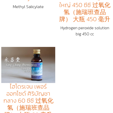
ใหญ่ 450 ซีซี 过氧化
Methyl Salicylate
氢（施瑞班查品
牌） 大瓶 450 毫升
Hydrogen peroxide solution
big 450 cc
ไฮโดรเจน เพอร์
ออกไซด์ ศิริบัญชา
กลาง 60 ซีซี 过氧化
氢（施瑞班查品