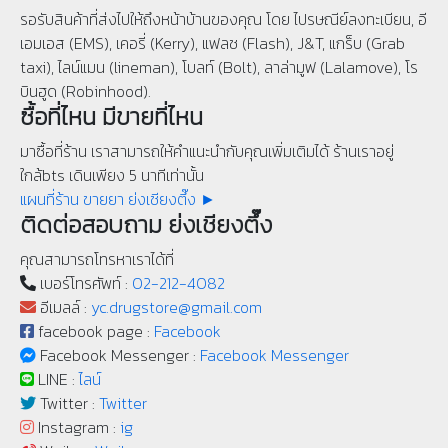
รอรับสินค้าที่ส่งไปให้ถึงหน้าบ้านของคุณ โดย ไปรษณีย์ลงทะเบียน, อี
เอมเอส (EMS), เคอรี่ (Kerry), แฟลช (Flash), J&T, แกร็บ (Grab
taxi), ไลน์แมน (lineman), โบลท์ (Bolt), ลาล่ามูฟ (Lalamove), โร
บินฮูด (Robinhood).
ซื้อที่ไหน มีขายที่ไหน
มาซื้อที่ร้าน เราสามารถให้คำแนะนำกับคุณเพิ่มเติมได้ ร้านเราอยู่
ใกล้bts เดินเพียง 5 นาทีเท่านั้น
แผนที่ร้าน ขายยา ย่งเชียงตึ๊ง ►
ติดต่อสอบถาม ย่งเชียงตึ๊ง
คุณสามารถโทรหาเราได้ที่
เบอร์โทรศัพท์ :
02-212-4082
อีเมลล์ :
yc.drugstore@gmail.com
facebook page :
Facebook
Facebook Messenger :
Facebook Messenger
LINE :
ไลน์
Twitter :
Twitter
Instagram :
ig