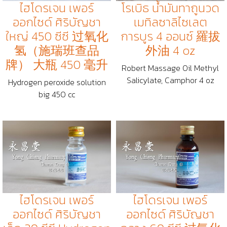
ไฮโดรเจน เพอร์
โรเบิธ น้ำมันทาถูนวด
ออกไซด์ ศิริบัญชา
เมทิลซาลิไซเลต
ใหญ่ 450 ซีซี 过氧化
การบูร 4 ออนซ์ 羅拔
氢（施瑞班查品
外油 4 oz
牌） 大瓶 450 毫升
Robert Massage Oil Methyl
Salicylate, Camphor 4 oz
Hydrogen peroxide solution
big 450 cc
ไฮโดรเจน เพอร์
ไฮโดรเจน เพอร์
ออกไซด์ ศิริบัญชา
ออกไซด์ ศิริบัญชา