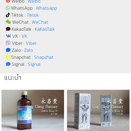
Weibo :
Weibo
WhatsApp :
Whatsapp
Tiktok :
Tiktok
WeChat :
WeChat
KakaoTalk :
KaKaoTalk
VK :
VK
Viber :
Viber
Zalo :
Zalo
Snapchat :
Snapchat
Signal :
Signal
แนะนำ