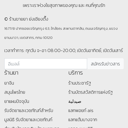
เพราะเราห่วงใยสุขภาพของคุณ และ คนที่คุณรัก
© ร้านขายยา ย่งเชียงตึ๊ง
1677/8 ปากซอยเจริญกรุง 63, ใกล้bts สะพานตากสิน, ถนนเจริญกรุง, แขวง
ยานนาวา, เขตสาทร, กทม 10120
เวลาทำการ: ทุกวัน จ-อา 08:00-20:00, เปิดวันอาทิตย์, เปิดวันเสาร์
ร้านยา
บริการ
ยาจีน
ร้านประชารัฐ
สมุนไพรไทย
ร้านบัตรสว้สดิการแห่งรัฐ
ยาแผนปัจจุบัน
صيدلية
รับจัดยาและเวชภัณฑ์สำหรับ
แลกพอยท์ ais
มูลนิธิ
รับจัดยาและเวชภัณฑ์
แลกแต้มบางจาก