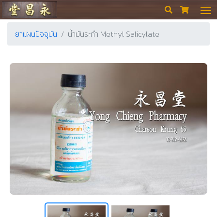
ร้านขายยา ย่งเชียงตึ๊ง


ยาแผนปัจจุบัน
น้ำมันระกำ Methyl Salicylate