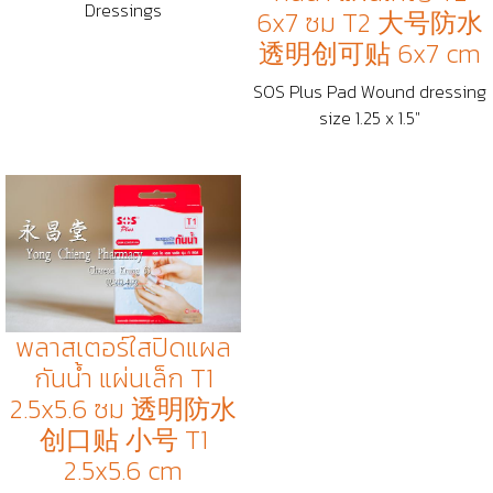
Dressings
6x7 ซม T2 大号防水
透明创可贴 6x7 cm
SOS Plus Pad Wound dressing
size 1.25 x 1.5"
พลาสเตอร์ใสปิดแผล
กันน้ำ แผ่นเล็ก T1
2.5x5.6 ซม 透明防水
创口贴 小号 T1
2.5x5.6 cm