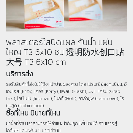
พลาสเตอร์ใสปิดแผล กันน้ำ แผ่น
ใหญ่ T3 6x10 ซม 透明防水创口贴
大号 T3 6x10 cm
บริการส่ง
รอรับสินค้าที่ส่งไปให้ถึงหน้าบ้านของคุณ โดย ไปรษณีย์ลงทะเบียน, อี
เอมเอส (EMS), เคอรี่ (Kerry), แฟลช (Flash), J&T, แกร็บ (Grab
taxi), ไลน์แมน (lineman), โบลท์ (Bolt), ลาล่ามูฟ (Lalamove), โร
บินฮูด (Robinhood).
ซื้อที่ไหน มีขายที่ไหน
มาซื้อที่ร้าน เราสามารถให้คำแนะนำกับคุณเพิ่มเติมได้ ร้านเราอยู่
ใกล้bts เดินเพียง 5 นาทีเท่านั้น