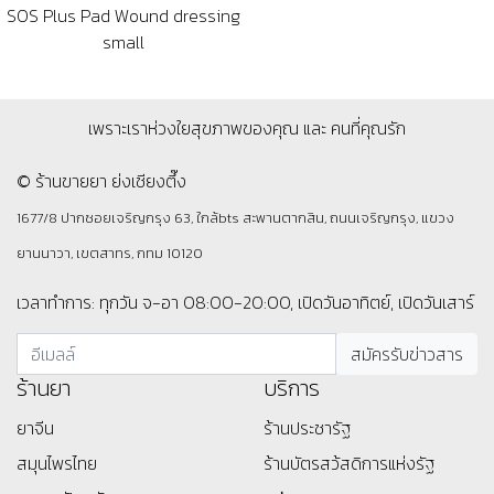
SOS Plus Pad Wound dressing
small
เพราะเราห่วงใยสุขภาพของคุณ และ คนที่คุณรัก
© ร้านขายยา ย่งเชียงตึ๊ง
1677/8 ปากซอยเจริญกรุง 63, ใกล้bts สะพานตากสิน, ถนนเจริญกรุง, แขวง
ยานนาวา, เขตสาทร, กทม 10120
เวลาทำการ: ทุกวัน จ-อา 08:00-20:00, เปิดวันอาทิตย์, เปิดวันเสาร์
ร้านยา
บริการ
ยาจีน
ร้านประชารัฐ
สมุนไพรไทย
ร้านบัตรสว้สดิการแห่งรัฐ