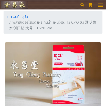
ร้านขายยา ย่งเชียงตึ๊ง


ยาแผนปัจจุบัน
พลาสเตอร์ใสปิดแผล กันน้ำ แผ่นใหญ่ T3 6x10 ซม 透明防
水创口贴 大号 T3 6x10 cm