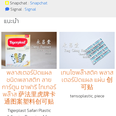
Snapchat :
Snapchat
Signal :
Signal
แนะนำ
พลาสเตอร์ปิดแผล
เทนโซพล๊าสติค พลาส
ชนิดพลาสติก ลาย
เตอร์ปิดแผล แผ่น 创
การ์ตูน ซาฟารี ไทเกอร์
可贴
พล๊าส 萨法里虎牌卡
tensoplastic, piece
通图案塑料创可贴
Tigerplast Safari Plastic