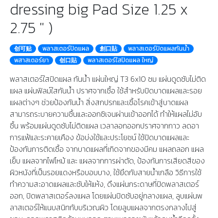
dressing big Pad Size 1.25 x
2.75 " )
创可贴
พลาสเตอร์ปิดแผล
創口貼
พลาสเตอร์ปิดแผลกันน้ำ
พสาสเตอร์ยา
创口貼
พลาสเตอร์ใสปิดแผล ใหญ่
พลาสเตอร์ใสปิดแผล กันน้ำ แผ่นใหญ่ T3 6x10 ซม แผ่นดูดซับไม่ติด
แผล แผ่นฟิลม์ใสกันน้ำ ปราศจากเชื้อ ใช้สำหรับปิดบาดแผลและรอย
แผลต่างๆ ช่วยป้องกันน้ำ สิ่งสกปรกและเชื้อโรคเข้าสู่บาดแผล
สามารถระบายความชื้นและออกซิเจนผ่านเข้าออกได้ ทำให้แผลไม่อับ
ชื้น พร้อมแผ่นดูดซับไม่ติดแผล เวลาลอกออกปราศจากกาว ลดอา
การแฟ้และระคายเคือง ข้อบ่งใช้และประโยชน์ ใช้ปิดบาดแผลและ
ป้องกันการติดเชื้อ จากบาดแผลที่เกิดจากของมีคม แผลถลอก แผล
เย็บ แผลจากไฟไหม้ และ แผลจากการผ่าตัด, ป้องกันการเสียดสีของ
ผิวหนังที่เป็นรอยแดงหรือบอบบาง, ใช้ยึดกับสายน้ำเกลือ วิธีการใช้
ทำความสะอาดแผลและซับให้แห้ง, ดึงแผ่นกระดาษที่ปิดพลาสเตอร์
ออก, ปิดพลาสเตอร์ลงแผล โดยแผ่นปิดซับอยู่กลางแผล, ลูบแผ่นพ
ลาสเตอร์ให้แนบสนิทกับบริเวณผิว โดยลูบแผลจากตรงกลางไปสู่