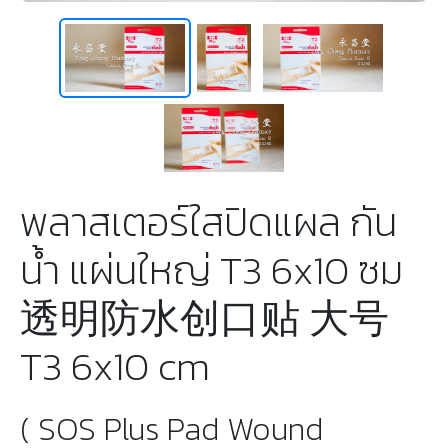
พลาสเตอร์ใสปิดแผล กัน
น้ำ แผ่นใหญ่ T3 6x10 ซม
透明防水创口贴 大号
T3 6x10 cm
( SOS Plus Pad Wound