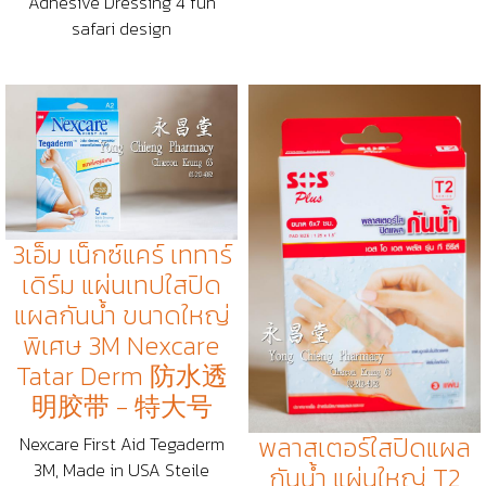
Adhesive Dressing 4 fun
safari design
3เอ็ม เน็กซ์แคร์ เททาร์
เดิร์ม แผ่นเทปใสปิด
แผลกันน้ำ ขนาดใหญ่
พิเศษ 3M Nexcare
Tatar Derm 防水透
明胶带 - 特大号
พลาสเตอร์ใสปิดแผล
Nexcare First Aid Tegaderm
3M, Made in USA Steile
กันน้ำ แผ่นใหญ่ T2