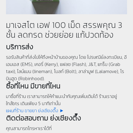
มาเจสโต เอฟ 100 เม็ด สรรพคุณ 3
ชั้น ลดกรด ช่วยย่อย แก้ปวดท้อง
บริการส่ง
รอรับสินค้าที่ส่งไปให้ถึงหน้าบ้านของคุณ โดย ไปรษณีย์ลงทะเบียน, อี
เอมเอส (EMS), เคอรี่ (Kerry), แฟลช (Flash), J&T, แกร็บ (Grab
taxi), ไลน์แมน (lineman), โบลท์ (Bolt), ลาล่ามูฟ (Lalamove), โร
บินฮูด (Robinhood).
ซื้อที่ไหน มีขายที่ไหน
มาซื้อที่ร้าน เราสามารถให้คำแนะนำกับคุณเพิ่มเติมได้ ร้านเราอยู่
ใกล้bts เดินเพียง 5 นาทีเท่านั้น
แผนที่ร้าน ขายยา ย่งเชียงตึ๊ง ►
ติดต่อสอบถาม ย่งเชียงตึ๊ง
คุณสามารถโทรหาเราได้ที่