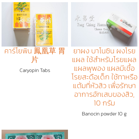
คาร์โยพิน 鳳凰草 胃
ยาผง บาโนซิน ผงโรย
片
แผล ใช้สำหรับโรยแผล
แผลพุพอง แผลมีเชื้อ
Caryopin Tabs
โรยสะดือเด็ก ใช้ทาหรือ
แต้มที่หัวสิว เพื่อรักษา
อาการอักเสบของสิว,
10 กรัม
Banocin powder 10 g