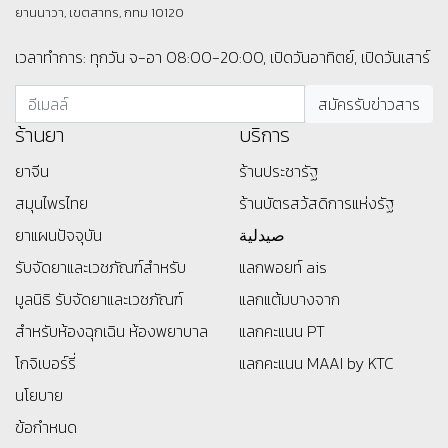
ยานนาวา, เขตสาทร, กทม 10120
เวลาทำการ: ทุกวัน จ-อา 08:00-20:00, เปิดวันอาทิตย์, เปิดวันเสาร์
ร้านยา
บริการ
ยาจีน
ร้านประชารัฐ
สมุนไพรไทย
ร้านบัตรสว้สดิการแห่งรัฐ
ยาแผนปัจจุบัน
صيدلية
รับจัดยาและเวชภัณฑ์สำหรับ
แลกพอยท์ ais
มูลนิธิ
รับจัดยาและเวชภัณฑ์
แลกแต้มบางจาก
สำหรับห้องฉุกเฉิน ห้องพยาบาล
แลกคะแนน PT
โกจิเบอร์รี่
แลกคะแนน MAAI by KTC
นโยบาย
ข้อกำหนด