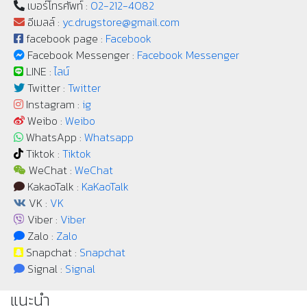
เบอร์โทรศัพท์ :
02-212-4082
อีเมลล์ :
yc.drugstore@gmail.com
facebook page :
Facebook
Facebook Messenger :
Facebook Messenger
LINE :
ไลน์
Twitter :
Twitter
Instagram :
ig
Weibo :
Weibo
WhatsApp :
Whatsapp
Tiktok :
Tiktok
WeChat :
WeChat
KakaoTalk :
KaKaoTalk
VK :
VK
Viber :
Viber
Zalo :
Zalo
Snapchat :
Snapchat
Signal :
Signal
แนะนำ