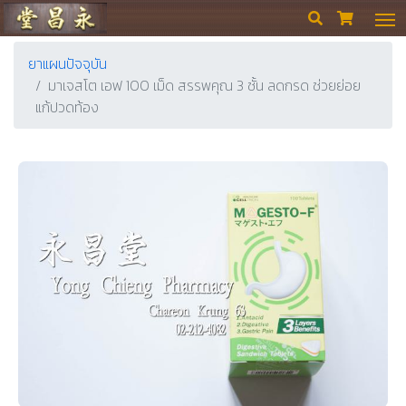
ร้านขายยา ย่งเชียงตึ๊ง


ยาแผนปัจจุบัน
มาเจสโต เอฟ 100 เม็ด สรรพคุณ 3 ชั้น ลดกรด ช่วยย่อย
แก้ปวดท้อง