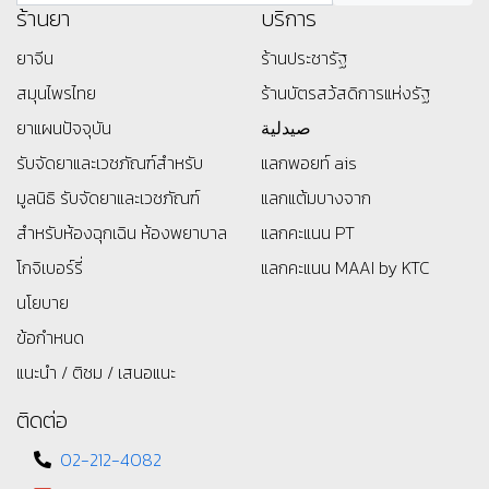
ร้านยา
บริการ
ยาจีน
ร้านประชารัฐ
สมุนไพรไทย
ร้านบัตรสว้สดิการแห่งรัฐ
ยาแผนปัจจุบัน
صيدلية
รับจัดยาและเวชภัณฑ์สำหรับ
แลกพอยท์ ais
มูลนิธิ
รับจัดยาและเวชภัณฑ์
แลกแต้มบางจาก
สำหรับห้องฉุกเฉิน ห้องพยาบาล
แลกคะแนน PT
โกจิเบอร์รี่
แลกคะแนน MAAI by KTC
นโยบาย
ข้อกำหนด
แนะนำ / ติชม / เสนอแนะ
ติดต่อ
02-212-4082