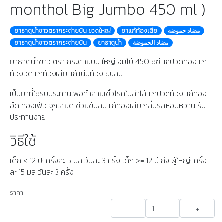
monthol Big Jumbo 450 ml )
ยาธาตุน้ําขาวตรากระต่ายบิน ขวดใหญ่
ยาแก้ท้องเสีย
مضاد حموضه
ยาธาตุน้ําขาวตรากระต่ายบิน
ยาธาตุน้ํา
مضاد الحموضة
ยาธาตุน้ำขาว ตรา กระต่ายบิน ใหญ่ จัมโบ้ 450 ซีซี แก้ปวดท้อง แก้
ท้องอืด แก้ท้องเสีย แก้แน่นท้อง ขับลม
เป็นยาที่ใช้รับประทานเพื่อทำลายเชื้อโรคในลำไส้ แก้ปวดท้อง แก้ท้อง
อืด ท้องเฟ้อ จุกเสียด ช่วยขับลม แก้ท้องเสีย กลิ่นรสหอมหวาน รับ
ประทานง่าย
วิธีใช้
เด็ก < 12 ปี: ครั้งละ 5 มล วันละ 3 ครั้ง เด็ก >= 12 ปี ถึง ผู้ใหญ่: ครั้ง
ละ 15 มล วันละ 3 ครั้ง
ราคา
-
+