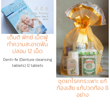
เด็นติ ฟิกซ์ เม็ดฟู่
ทำความสะอาดฟัน
ปลอม 12 เม็ด
Denti-fix (Denture cleansing
tablets) 12 tablets
ชุดยาโรคกระเพาะ แก้
ท้องเสีย แก้ปวดท้อง 8
อย่าง