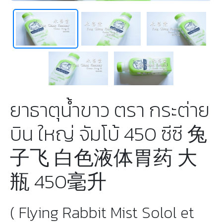
ยาธาตุน้ำขาว ตรา กระต่าย
บิน ใหญ่ จัมโบ้ 450 ซีซี 兔
子飞 白色液体胃药 大
瓶 450毫升
( Flying Rabbit Mist Solol et