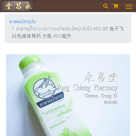
ร้านขายยา ย่งเชียงตึ๊ง


ยาแผนปัจจุบัน
ยาธาตุน้ำขาว ตรา กระต่ายบิน ใหญ่ จัมโบ้ 450 ซีซี 兔子飞
白色液体胃药 大瓶 450毫升