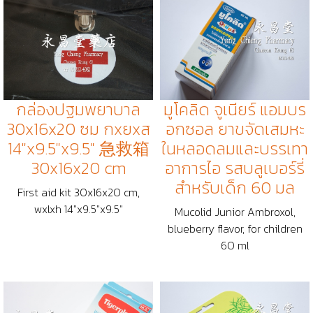
กล่องปฐมพยาบาล
มูโคลิด จูเนียร์ แอมบร
30x16x20 ซม กxยxส
อกซอล ยาขจัดเสมหะ
14"x9.5"x9.5" 急救箱
ในหลอดลมและบรรเทา
30x16x20 cm
อาการไอ รสบลูเบอร์รี่
สำหรับเด็ก 60 มล
First aid kit 30x16x20 cm,
wxlxh 14"x9.5"x9.5"
Mucolid Junior Ambroxol,
blueberry flavor, for children
60 ml