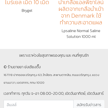
ไบร์เยล เม็ด 10 เม็ด
น้ำเกลือแอลพีซาไลน์
ผลิตจากเกลือนำเข้า
Brygel
จาก Denmark ใช้
ทำความสะอาดแผล
Lpsaline Normal Saline
Solution 1000 ml
เพราะเราห่วงใยสุขภาพของคุณ และ คนที่คุณรัก
© ร้านขายยา ย่งเชียงตึ๊ง
1677/8 ปากซอยเจริญกรุง 63, ใกล้bts สะพานตากสิน, ถนนเจริญกรุง, แขวง
ยานนาวา, เขตสาทร, กทม 10120
เวลาทำการ: ทุกวัน จ-อา 08:00-20:00, เปิดวันอาทิตย์, เปิดวันเสาร์