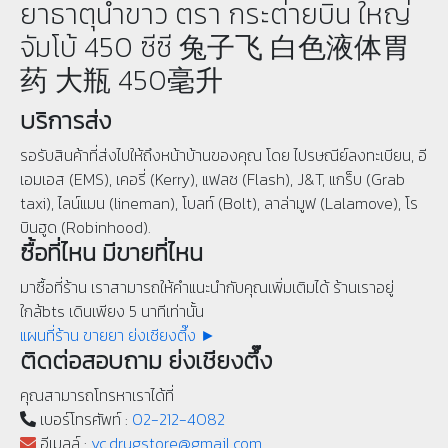
ยาธาตุน้ำขาว ตรา กระต่ายบิน ใหญ่
จัมโบ้ 450 ซีซี 兔子飞 白色液体胃
药 大瓶 450毫升
บริการส่ง
รอรับสินค้าที่ส่งไปให้ถึงหน้าบ้านของคุณ โดย ไปรษณีย์ลงทะเบียน, อี
เอมเอส (EMS), เคอรี่ (Kerry), แฟลช (Flash), J&T, แกร็บ (Grab
taxi), ไลน์แมน (lineman), โบลท์ (Bolt), ลาล่ามูฟ (Lalamove), โร
บินฮูด (Robinhood).
ซื้อที่ไหน มีขายที่ไหน
มาซื้อที่ร้าน เราสามารถให้คำแนะนำกับคุณเพิ่มเติมได้ ร้านเราอยู่
ใกล้bts เดินเพียง 5 นาทีเท่านั้น
แผนที่ร้าน ขายยา ย่งเชียงตึ๊ง ►
ติดต่อสอบถาม ย่งเชียงตึ๊ง
คุณสามารถโทรหาเราได้ที่
เบอร์โทรศัพท์ :
02-212-4082
อีเมลล์ :
yc.drugstore@gmail.com