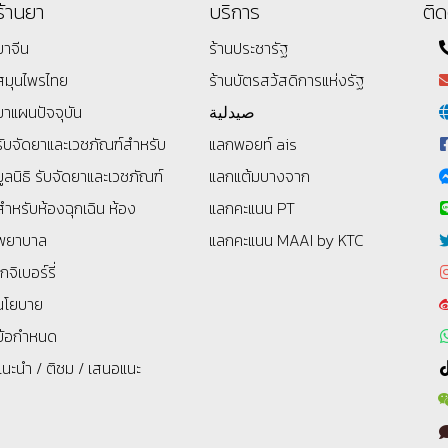
ร้านยา
บริการ
ติด
ยาจีน
ร้านประชารัฐ
สมุนไพรไทย
ร้านบัตรสว้สดิการแห่งรัฐ
ยาแผนปัจจุบัน
صيدلية
รับจัดยาและเวชภัณฑ์สำหรับ
แลกพอยท์ ais
มูลนิธิ
รับจัดยาและเวชภัณฑ์
แลกแต้มบางจาก
สำหรับห้องฉุกเฉิน ห้อง
แลกคะแนน PT
พยาบาล
แลกคะแนน MAAI by KTC
โกจิเบอร์รี่
นโยบาย
ข้อกำหนด
แนะนำ / ติชม / เสนอแนะ