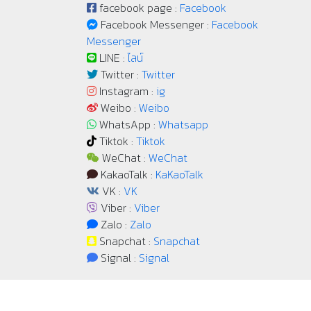
facebook page :
Facebook
Facebook Messenger :
Facebook
Messenger
LINE :
ไลน์
Twitter :
Twitter
Instagram :
ig
Weibo :
Weibo
WhatsApp :
Whatsapp
Tiktok :
Tiktok
WeChat :
WeChat
KakaoTalk :
KaKaoTalk
VK :
VK
Viber :
Viber
Zalo :
Zalo
Snapchat :
Snapchat
Signal :
Signal