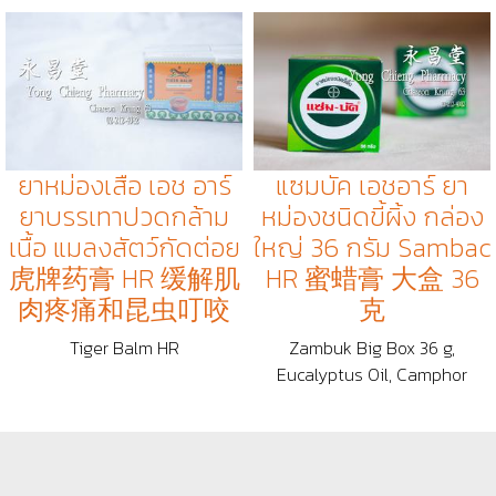
ยาหม่องเสือ เอช อาร์
แซมบัค เอชอาร์ ยา
ยาบรรเทาปวดกล้าม
หม่องชนิดขี้ผิ้ง กล่อง
เนื้อ แมลงสัตว์กัดต่อย
ใหญ่ 36 กรัม Sambac
虎牌药膏 HR 缓解肌
HR 蜜蜡膏 大盒 36
肉疼痛和昆虫叮咬
克
Tiger Balm HR
Zambuk Big Box 36 g,
Eucalyptus Oil, Camphor