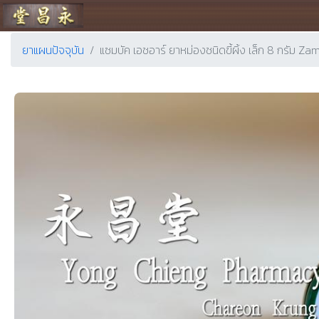
ร้านขายยา ย่งเชียงตึ๊ง
ยาแผนปัจจุบัน
แซมบัค เอชอาร์ ยาหม่องชนิดขี้ผิ้ง เล็ก 8 