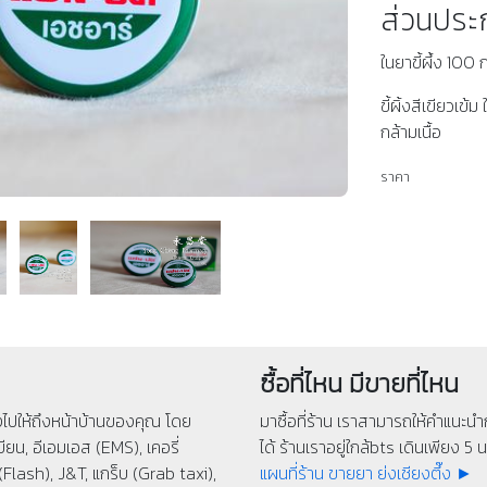
ส่วนปร
ในยาขี้ผึ้ง 100
ขี้ผิ้งสีเขียวเ
กล้ามเนื้อ
ราคา
ซื้อที่ไหน มีขายที่ไหน
่งไปให้ถึงหน้าบ้านของคุณ โดย
มาซื้อที่ร้าน เราสามารถให้คำแนะนำก
ียน, อีเอมเอส (EMS), เคอรี่
ได้ ร้านเราอยู่ใกล้bts เดินเพียง 5 นา
(Flash), J&T, แกร็บ (Grab taxi),
แผนที่ร้าน ขายยา ย่งเชียงตึ๊ง ►