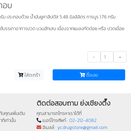
ะกอบ
 กรัม ประกอบด้วย น้ำมันยูคาลิปตัส 5.48 มิลลิลิตร การบูร 1.76 กรัม
ข้ม ใช้บรรเทาอาการปวด บวมอักเสบ เนื่องจากแมลงกัดต่อย หรือ ปวดเมื่อย
-
+
ใส่ตะกร้า
ซื้อเลย
ติดต่อสอบถาม ย่งเชียงตึ๊ง
ับคุณเพิ่มเติม
คุณสามารถโทรหาเราได้ที่
ทีเท่านั้น
เบอร์โทรศัพท์ :
02-212-4082
อีเมลล์ :
yc.drugstore@gmail.com