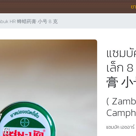
ย
กรัม Zambuk HR 蜂蜡药膏 小号 8 克
แซมบัค
เล็ก
膏 小
( Zambu
Campho
แซมบัค เอชอาร์ 