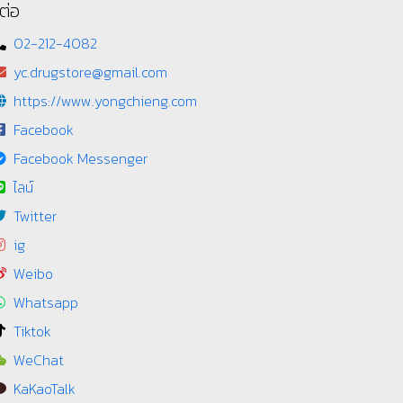
ต่อ
02-212-4082
yc.drugstore@gmail.com
https://www.yongchieng.com
Facebook
Facebook Messenger
ไลน์
Twitter
ig
Weibo
Whatsapp
Tiktok
WeChat
KaKaoTalk