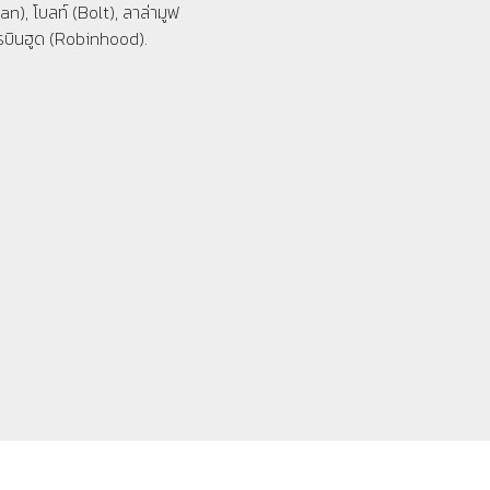
n), โบลท์ (Bolt), ลาล่ามูฟ
รบินฮูด (Robinhood).