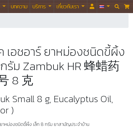
า
บทความ
บริการ
เกี่ยวกับเรา


 เอชอาร์ ยาหม่องชนิดขี้ผิ้ง
 8 กรัม Zambuk HR 蜂蜡药
号 8 克
k Small 8 g, Eucalyptus Oil,
r )
ยาหม่องชนิดขี้ผิ้ง เล็ก 8 กรัม ยาสามัญประจำบ้าน