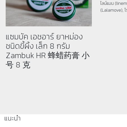
ไลน์แมน (linema
(Lalamove), โ
แซมบัค เอชอาร์ ยาหม่อง
ชนิดขี้ผิ้ง เล็ก 8 กรัม
Zambuk HR 蜂蜡药膏 小
号 8 克
แนะนำ