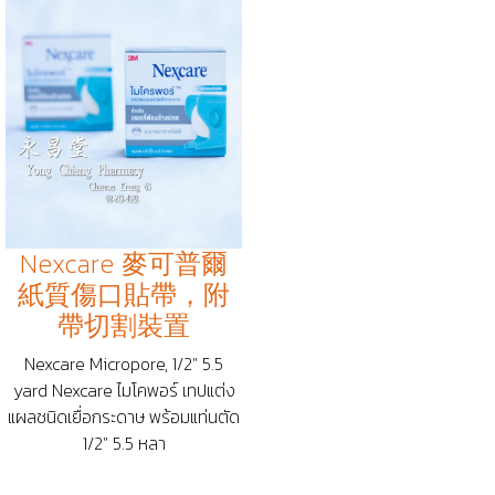
Nexcare 麥可普爾
紙質傷口貼帶，附
帶切割裝置
Nexcare Micropore, 1/2" 5.5
yard Nexcare ไมโคพอร์ เทปแต่ง
แผลชนิดเยื่อกระดาษ พร้อมแท่นตัด
1/2" 5.5 หลา