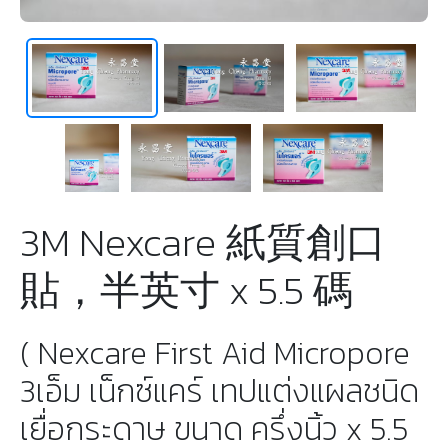
3M Nexcare 紙質創口
貼，半英寸 x 5.5 碼
( Nexcare First Aid Micropore
3เอ็ม เน็กซ์แคร์ เทปแต่งแผลชนิด
เยื่อกระดาษ ขนาด ครึ่งนิ้ว x 5.5