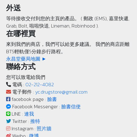
外送
等待接收交付到您的主頁的產品。 ( 郵政 (EMS), 嘉里快遞,
Grab, Bolt, 啦啦快送, Lineman, Robinhood ).
在哪裡買
來到我們的商店，我們可以給更多建議。 我們的商店距離
BTS輕軌僅5分鐘步行路程。
永昌堂藥局地圖 ►
聯絡方式
您可以致電給我們
電碼 :
02-212-4082
電子郵件 :
yc.drugstore@gmail.com
facebook page :
臉書
Facebook Messenger :
臉書信使
LINE :
連我
Twitter :
推特
Instagram :
照片牆
Weibo :
微博