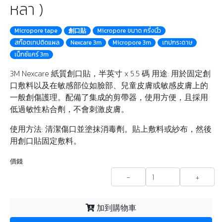
หลา )
Micropore tape
創口貼
Micropore ขนาด ครึ่งนิ้ว
สก๊อตเทปติดแผล
Nexcare 3m
Micropore 3m
เทปกระดาษ
เน็กซ์แคร์ 3m
3M Nexcare 紙質創口貼，半英寸 x 5.5 碼 用途: 用於固定創
口敷料以及在敏感部位如臉部、兒童皮膚或敏感皮膚上的
一般創傷護理。配備了集成的剪帶器，使用方便，且採用
低過敏性粘合劑，不會刺激皮膚。
使用方法: 清潔傷口並塗抹消毒劑。貼上敷料或紗布，然後
用創口貼固定敷料。
價錢
-
+
加到購物車