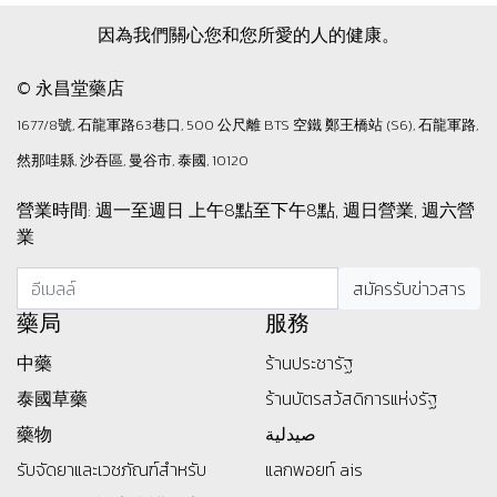
因為我們關心您和您所愛的人的健康。
© 永昌堂藥店
1677/8號, 石龍軍路63巷口, 500 公尺離 BTS 空鐵 鄭王橋站 (S6), 石龍軍路,
然那哇縣, 沙吞區, 曼谷市, 泰國, 10120
營業時間: 週一至週日 上午8點至下午8點, 週日營業, 週六營
業
藥局
服務
中藥
ร้านประชารัฐ
泰國草藥
ร้านบัตรสว้สดิการแห่งรัฐ
藥物
صيدلية
รับจัดยาและเวชภัณฑ์สำหรับ
แลกพอยท์ ais