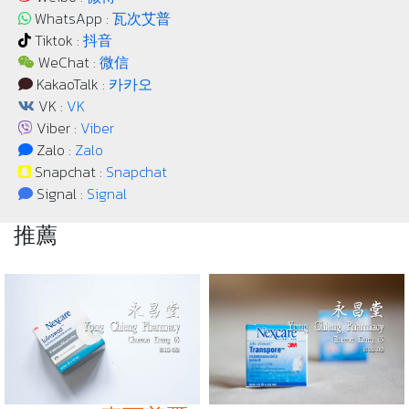
WhatsApp :
瓦次艾普
Tiktok :
抖音
WeChat :
微信
KakaoTalk :
카카오
VK :
VK
Viber :
Viber
Zalo :
Zalo
Snapchat :
Snapchat
Signal :
Signal
推薦