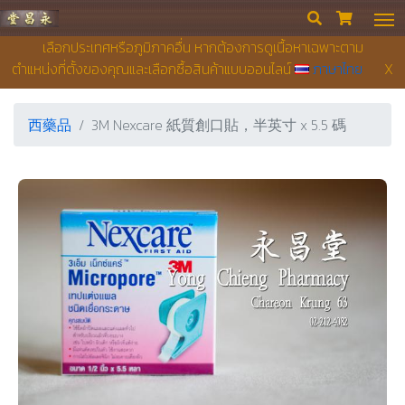
永昌堂藥店


เลือกประเทศหรือภูมิภาคอื่น หากต้องการดูเนื้อหาเฉพาะตาม
ตำแหน่งที่ตั้งของคุณและเลือกซื้อสินค้าแบบออนไลน์
ภาษาไทย
X
西藥品
3M Nexcare 紙質創口貼，半英寸 x 5.5 碼