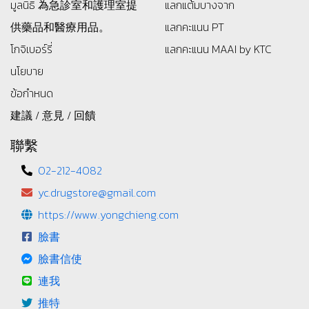
มูลนิธิ
為急診室和護理室提
แลกแต้มบางจาก
供藥品和醫療用品。
แลกคะแนน PT
โกจิเบอร์รี่
แลกคะแนน MAAI by KTC
นโยบาย
ข้อกำหนด
建議 / 意見 / 回饋
聯繫
02-212-4082
yc.drugstore@gmail.com
https://www.yongchieng.com
臉書
臉書信使
連我
推特