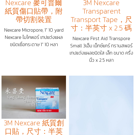
Nexcare 麥可普爾
3M Nexcare
紙質傷口貼帶，附
Transparent
帶切割裝置
Transport Tape，尺
寸：半英寸 x 2.5 碼
Nexcare Micropore, 1" 10 yard
Nexcare ไมโคพอร์ เทปแต่งแผล
Nexcare First Aid Transpore
ชนิดเยื่อกระดาษ 1" 10 หลา
Small 3เอ็ม เน็กซ์แคร์ ทรานสพอร์
เทปแต่งแผลชนิดใส เล็ก ขนาด ครึ่ง
นิ้ว x 2.5 หลา
3M Nexcare 紙質創
口貼，尺寸：半英