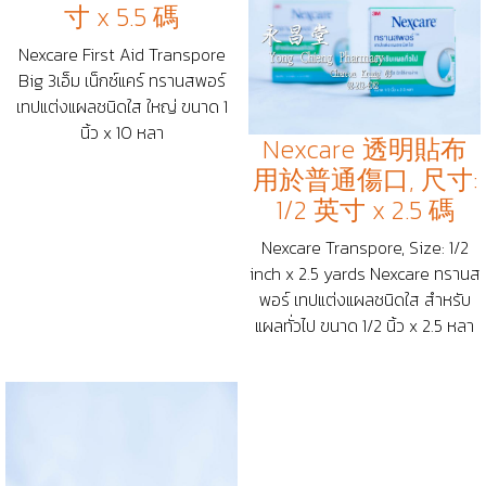
寸 x 5.5 碼
Nexcare First Aid Transpore
Big 3เอ็ม เน็กซ์แคร์ ทรานสพอร์
เทปแต่งแผลชนิดใส ใหญ่ ขนาด 1
นิ้ว x 10 หลา
Nexcare 透明貼布
用於普通傷口, 尺寸:
1/2 英寸 x 2.5 碼
Nexcare Transpore, Size: 1/2
inch x 2.5 yards Nexcare ทรานส
พอร์ เทปแต่งแผลชนิดใส สำหรับ
แผลทั่วไป ขนาด 1/2 นิ้ว x 2.5 หลา