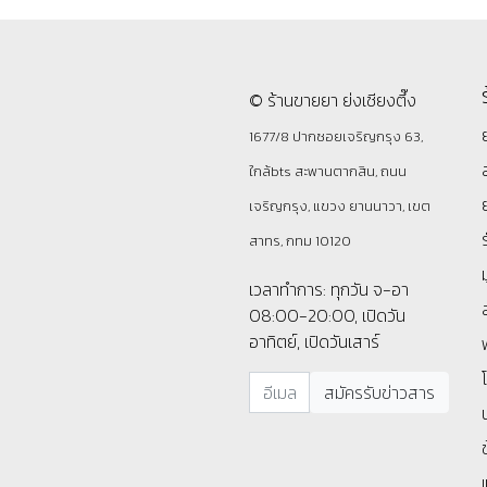
© ร้านขายยา ย่งเชียงตึ๊ง
1677/8 ปากซอยเจริญกรุง 63,
ใกล้bts สะพานตากสิน, ถนน
เจริญกรุง, แขวง ยานนาวา, เขต
สาทร, กทม 10120
เวลาทำการ: ทุกวัน จ-อา
08:00-20:00, เปิดวัน
อาทิตย์, เปิดวันเสาร์