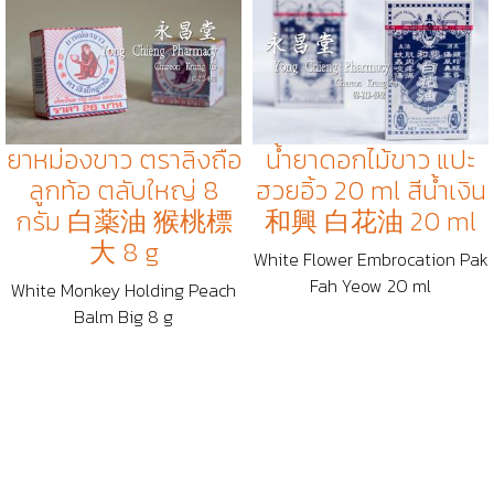
ยาหม่องขาว ตราลิงถือ
น้ำยาดอกไม้ขาว แปะ
ลูกท้อ ตลับใหญ่ 8
ฮวยอิ้ว 20 ml สีน้ำเงิน
กรัม 白薬油 猴桃標
和興 白花油 20 ml
大 8 g
White Flower Embrocation Pak
Fah Yeow 20 ml
White Monkey Holding Peach
Balm Big 8 g