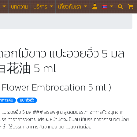
า
บทความ
บริการ
เกี่ยวกับเรา


นดอกไม้ขาว แปะฮวยอิ้ว 5 มล
花油 5 ml
e Flower Embrocation 5 ml )
อาการคัน
แปะฮัวอิ้ว
าว แปะฮวยอิ้ว 5 มล ### สรรพคุณ สูดดมบรรเทาอาการคัดจมูกจาก
อบรรเทาอาการวิงเวียนศีรษะ หน้ามืดจะเป็นลม ใช้บรรเทาอาการปวดเมื่อย
กช้ำ ใช้บรรเทาอาการคันจากยุง มด แมลง กัดต่อย