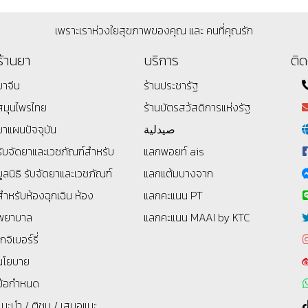
เพราะเราห่วงใยสุขภาพของคุณ และ คนที่คุณรัก
ร้านยา
บริการ
ติด
ยาจีน
ร้านประชารัฐ
สมุนไพรไทย
ร้านบัตรสว้สดิการแห่งรัฐ
ยาแผนปัจจุบัน
صيدلية
รับจัดยาและเวชภัณฑ์สำหรับ
แลกพอยท์ ais
มูลนิธิ
รับจัดยาและเวชภัณฑ์
แลกแต้มบางจาก
สำหรับห้องฉุกเฉิน ห้อง
แลกคะแนน PT
พยาบาล
แลกคะแนน MAAI by KTC
โกจิเบอร์รี่
นโยบาย
ข้อกำหนด
แนะนำ / ติชม / เสนอแนะ