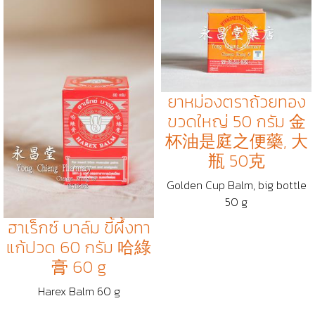
ยาหม่องตราถ้วยทอง
ขวดใหญ่ 50 กรัม 金
杯油是庭之便藥, 大
瓶 50克
Golden Cup Balm, big bottle
50 g
ฮาเร็กซ์ บาล์ม ขี้ผึ้งทา
แก้ปวด 60 กรัม 哈綠
膏 60 g
Harex Balm 60 g