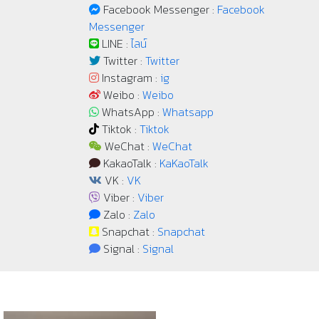
Facebook Messenger :
Facebook
Messenger
LINE :
ไลน์
Twitter :
Twitter
Instagram :
ig
Weibo :
Weibo
WhatsApp :
Whatsapp
Tiktok :
Tiktok
WeChat :
WeChat
KakaoTalk :
KaKaoTalk
VK :
VK
Viber :
Viber
Zalo :
Zalo
Snapchat :
Snapchat
Signal :
Signal