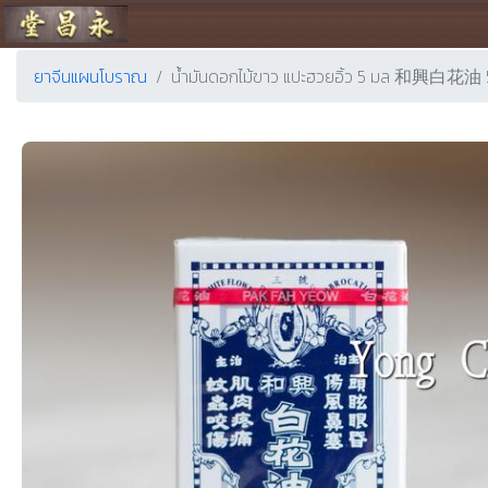
ร้านขายยา ย่งเชียงตึ๊ง
ยาจีนแผนโบราณ
น้ำมันดอกไม้ขาว แปะฮวยอิ้ว 5 มล 和興白花油 