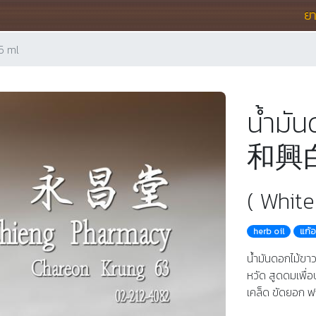
ย
5 ml
น้ำมั
和興白
( Whit
herb oil
แก้
น้ำมันดอกไม้ข
หวัด สูดดมเพื่
เคล็ด ขัดยอก ฟ