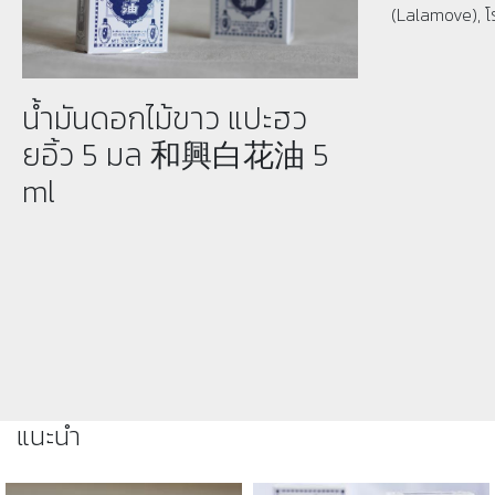
(Lalamove), โ
น้ำมันดอกไม้ขาว แปะฮว
ยอิ้ว 5 มล 和興白花油 5
ml
แนะนำ