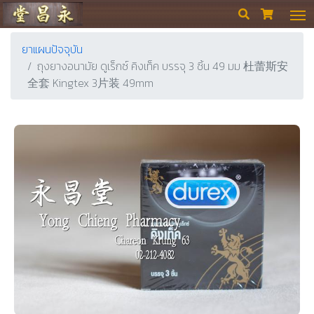
ร้านขายยา ย่งเชียงตึ๊ง


ยาแผนปัจจุบัน
ถุงยางอนามัย ดูเร็กซ์ คิงเท็ค บรรจุ 3 ชิ้น 49 มม 杜蕾斯安
全套 Kingtex 3片装 49mm