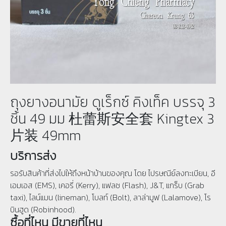
ถุงยางอนามัย ดูเร็กซ์ คิงเท็ค บรรจุ 3
ชิ้น 49 มม 杜蕾斯安全套 Kingtex 3
片装 49mm
บริการส่ง
รอรับสินค้าที่ส่งไปให้ถึงหน้าบ้านของคุณ โดย ไปรษณีย์ลงทะเบียน, อี
เอมเอส (EMS), เคอรี่ (Kerry), แฟลช (Flash), J&T, แกร็บ (Grab
taxi), ไลน์แมน (lineman), โบลท์ (Bolt), ลาล่ามูฟ (Lalamove), โร
บินฮูด (Robinhood).
ซื้อที่ไหน มีขายที่ไหน