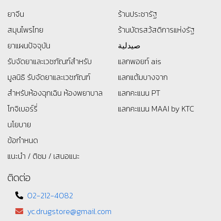
ยาจีน
ร้านประชารัฐ
สมุนไพรไทย
ร้านบัตรสว้สดิการแห่งรัฐ
ยาแผนปัจจุบัน
صيدلية
รับจัดยาและเวชภัณฑ์สำหรับ
แลกพอยท์ ais
มูลนิธิ
รับจัดยาและเวชภัณฑ์
แลกแต้มบางจาก
สำหรับห้องฉุกเฉิน ห้องพยาบาล
แลกคะแนน PT
โกจิเบอร์รี่
แลกคะแนน MAAI by KTC
นโยบาย
ข้อกำหนด
แนะนำ / ติชม / เสนอแนะ
ติดต่อ
02-212-4082
yc.drugstore@gmail.com