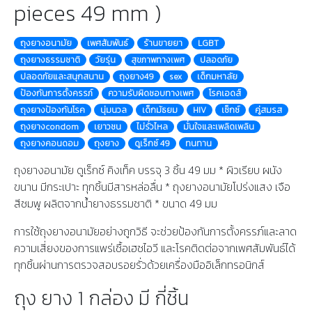
pieces 49 mm )
ถุงยางอนามัย
เพศสัมพันธ์
ร้านขายยา
LGBT
ถุงยางธรรมชาติ
วัยรุ่น
สุขภาพทางเพศ
ปลอดภัย
ปลอดภัยและสนุกสนาน
ถุงยาง49
sex
เด็กมหาลัย
ป้องกันการตั้งครรภ์
ความรับผิดชอบทางเพศ
โรคเอดส์
ถุงยางป้องกันโรค
นุ่มนวล
เด็กมัธยม
HIV
เซ็กซ์
คู่สมรส
ถุงยางcondom
เยาวชน
ไม่รั่วไหล
มั่นใจและเพลิดเพลิน
ถุงยางคอนดอม
ถุงยาง
ดูเร็กซ์ 49
ทนทาน
ถุงยางอนามัย ดูเร็กซ์ คิงเท็ค บรรจุ 3 ชิ้น 49 มม * ผิวเรียบ ผนัง
ขนาน มีกระเปาะ ทุกชิ้นมีสารหล่อลื่น * ถุงยางอนามัยโปร่งแสง เจือ
สีชมพู ผลิตจากน้ำยางธรรมชาติ * ขนาด 49 มม
การใช้ถุงยางอนามัยอย่างถูกวิธี จะช่วยป้องกันการตั้งครรภ์และลาด
ความเสี่ยงของการแพร่เชื้อเฮชไอวี และโรคติดต่อจากเพศสัมพันธ์ได้
ทุกชิ้นผ่านการตรวจสอบรอยรั่วด้วยเครื่องมืออิเล็กทรอนิกส์
ถุง ยาง 1 กล่อง มี กี่ชิ้น