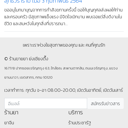
สุทธิวราราม เมื่อ 3 กุมภาพันธ์ 2564
ขออนุโมทนาบุญจากการทำสังฆทานครั้งนี้ ขอให้บุญกุศลส่งผลให้ท่าน
และครอบครัว มีสุขภาพแข็งแรง มีจิตใจเบิกบาน พบเจอแต่สิ่งดีงามใน
ชีวิต และสมหวังในทุกสิ่งที่ปรารถนา...
เพราะเราห่วงใยสุขภาพของคุณ และ คนที่คุณรัก
© ร้านขายยา ย่งเชียงตึ๊ง
1677/8 ปากซอยเจริญกรุง 63, ใกล้bts สะพานตากสิน, ถนนเจริญกรุง, แขวง
ยานนาวา, เขตสาทร, กทม 10120
เวลาทำการ: ทุกวัน จ-อา 08:00-20:00, เปิดวันอาทิตย์, เปิดวันเสาร์
ร้านยา
บริการ
ยาจีน
ร้านประชารัฐ