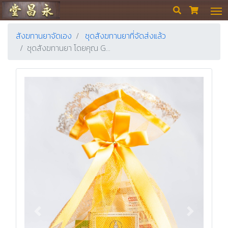
ร้านขายยา ย่งเชียงตึ๊ง


สังฆทานยาจัดเอง
ชุดสังฆทานยาที่จัดส่งแล้ว
ชุดสังฆทานยา โดยคุณ G…
Previous
Next