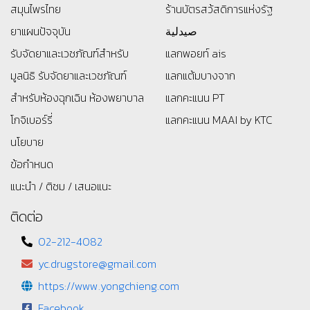
สมุนไพรไทย
ร้านบัตรสว้สดิการแห่งรัฐ
ยาแผนปัจจุบัน
صيدلية
รับจัดยาและเวชภัณฑ์สำหรับ
แลกพอยท์ ais
มูลนิธิ
รับจัดยาและเวชภัณฑ์
แลกแต้มบางจาก
สำหรับห้องฉุกเฉิน ห้องพยาบาล
แลกคะแนน PT
โกจิเบอร์รี่
แลกคะแนน MAAI by KTC
นโยบาย
ข้อกำหนด
แนะนำ / ติชม / เสนอแนะ
ติดต่อ
02-212-4082
yc.drugstore@gmail.com
https://www.yongchieng.com
Facebook