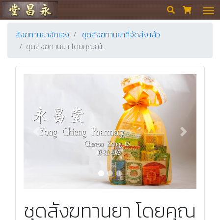
ร้านขายยา ย่งเชียงตึ๊ง


สังฆทานยาจัดเอง
ชุดสังฆทานยาที่จัดส่งแล้ว
ชุดสังฆทานยา โดยคุณณั…
Previous
Next