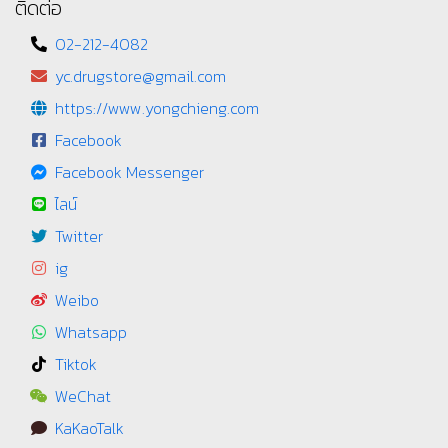
สมุนไพรไทย
ร้านบัตรสว้สดิการแห่งรัฐ
ยาแผนปัจจุบัน
صيدلية
รับจัดยาและเวชภัณฑ์สำหรับ
แลกพอยท์ ais
มูลนิธิ
รับจัดยาและเวชภัณฑ์
แลกแต้มบางจาก
สำหรับห้องฉุกเฉิน ห้องพยาบาล
แลกคะแนน PT
โกจิเบอร์รี่
แลกคะแนน MAAI by KTC
นโยบาย
ข้อกำหนด
แนะนำ / ติชม / เสนอแนะ
ติดต่อ
02-212-4082
yc.drugstore@gmail.com
https://www.yongchieng.com
Facebook