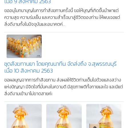
จากอุปสรรคทั้งปวง พบเจอแต่ความสำเร็จในสิ่งที่มุ่งหวัง มีแต่ความ
สุขสว่างไสวในใจและในชีวิตค่ะ
ชุดสังฆทานยา โดยคุณ Gawarin จัดส่งถึง จ.ระยอง
เมื่อ 9 สิงหาคม 2563
ขออนุโมทนาบุญในการทำสังฆทานครั้งนี้ ขอให้บุญที่เกิดขึ้นนำพาแต่
ความสุข ความร่มเย็น และความสำเร็จมาสู่ชีวิตของท่าน ให้พบเจอแต่
สิ่งดีงามทั้งในปัจจุบันและอนาคตค่...