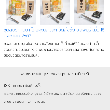
ชุดสังฆทานยา โดยคุณนาทีน จัดส่งถึง จ.สุพรรณบุรี
เมื่อ 10 สิงหาคม 2563
ขอผลบุญจากการทำสังฆทาน ส่งผลให้ชีวิตท่านเต็มไปด้วยแสงสว่าง
แห่งปัญญา มีจิตใจที่มั่นคงในความดี มีสุขภาพดีทั้งกายและใจ และมีแต่
สิ่งดีงามเข้ามาไม่ขาดสายค่ะ
ชุดสังฆทานยา โดยคุณสมลัก จัดส่งถึง จ.ลพบุรี เมื่อ 16
สิงหาคม 2563