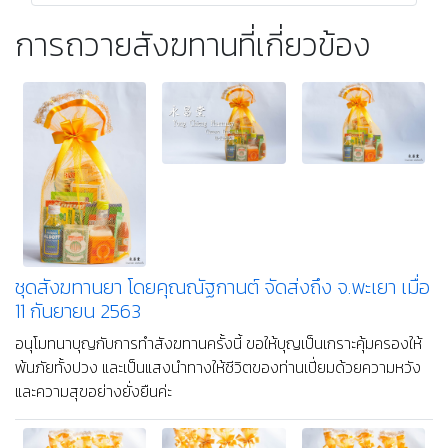
บุญใดที่ท่านได้ตั้งใจถวายในวันนี้ ขอให้บุญนั้นตอบแทนกลับ
ไปเป็นความสุขกาย สุขใจ สมหวังในทุกประการ และมีแรง
ศรัทธาในการทำความดีอย่างไม่สิ้นสุดค่ะ
ชุดสังฆทานยาสดใหม่จากร้านยา
Facebook :
MakeAMerit
ไลน์ :
Line
โทร : 02-212-4082
#บริจาค
การถวายสังฆทานที่เกี่ยวข้อง