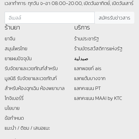
ขออนุโมทนาบุญในการถวายสังฆทานครั้งนี้ ขอให้ชีวิตของท่านเต็มไป
ด้วยความอิ่มเอิบทางใจ พบพานแต่เรื่องราวดีๆ และก้าวหน้าในทุกด้าน
ของชีวิตอย่างราบรื่นค่ะ
เพราะเราห่วงใยสุขภาพของคุณ และ คนที่คุณรัก
© ร้านขายยา ย่งเชียงตึ๊ง
1677/8 ปากซอยเจริญกรุง 63, ใกล้bts สะพานตากสิน, ถนนเจริญกรุง, แขวง
ยานนาวา, เขตสาทร, กทม 10120
เวลาทำการ: ทุกวัน จ-อา 08:00-20:00, เปิดวันอาทิตย์, เปิดวันเสาร์
ร้านยา
บริการ
ยาจีน
ร้านประชารัฐ