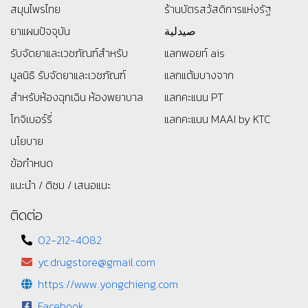
สมุนไพรไทย
ร้านบัตรสว้สดิการแห่งรัฐ
ยาแผนปัจจุบัน
صيدلية
รับจัดยาและเวชภัณฑ์สำหรับ
แลกพอยท์ ais
มูลนิธิ
รับจัดยาและเวชภัณฑ์
แลกแต้มบางจาก
สำหรับห้องฉุกเฉิน ห้องพยาบาล
แลกคะแนน PT
โกจิเบอร์รี่
แลกคะแนน MAAI by KTC
นโยบาย
ข้อกำหนด
แนะนำ / ติชม / เสนอแนะ
ติดต่อ
02-212-4082
yc.drugstore@gmail.com
https://www.yongchieng.com
Facebook