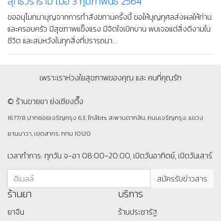
สุทธิวราราม เมื่อ 3 กุมภาพันธ์ 2564
ขออนุโมทนาบุญจากการทำสังฆทานครั้งนี้ ขอให้บุญกุศลส่งผลให้ท่าน
และครอบครัว มีสุขภาพแข็งแรง มีจิตใจเบิกบาน พบเจอแต่สิ่งดีงามใน
ชีวิต และสมหวังในทุกสิ่งที่ปรารถนา...
เพราะเราห่วงใยสุขภาพของคุณ และ คนที่คุณรัก
© ร้านขายยา ย่งเชียงตึ๊ง
1677/8 ปากซอยเจริญกรุง 63, ใกล้bts สะพานตากสิน, ถนนเจริญกรุง, แขวง
ยานนาวา, เขตสาทร, กทม 10120
เวลาทำการ: ทุกวัน จ-อา 08:00-20:00, เปิดวันอาทิตย์, เปิดวันเสาร์
ร้านยา
บริการ
ยาจีน
ร้านประชารัฐ