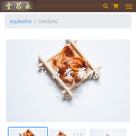
ร้านขายยา ย่งเชียงตึ๊ง


สมุนไพรไทย
ดอกจันทน์