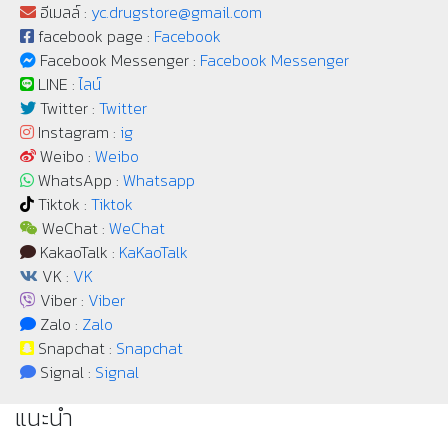
อีเมลล์ :
yc.drugstore@gmail.com
facebook page :
Facebook
Facebook Messenger :
Facebook Messenger
LINE :
ไลน์
Twitter :
Twitter
Instagram :
ig
Weibo :
Weibo
WhatsApp :
Whatsapp
Tiktok :
Tiktok
WeChat :
WeChat
KakaoTalk :
KaKaoTalk
VK :
VK
Viber :
Viber
Zalo :
Zalo
Snapchat :
Snapchat
Signal :
Signal
แนะนำ