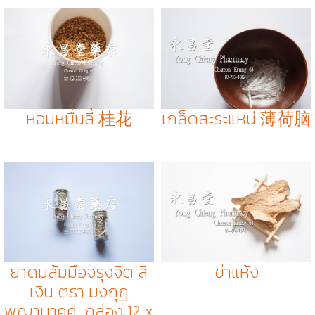
หอมหมื่นลี้ 桂花
เกล็ดสะระแหน่ 薄荷脑
ยาดมส้มมือจรุงจิต สี
ข่าแห้ง
เงิน ตรา มงกุฎ
พญานาคคู่, กล่อง 12 x