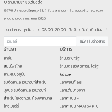
© ร้านขายยา ย่งเชียงตึ๊ง
1677/8 ปากซอยเจริญกรุง 63, ใกล้bts สะพานตากสิน, ถนนเจริญกรุง, แขวง
ยานนาวา, เขตสาทร, กทม 10120
เวลาทำการ: ทุกวัน จ-อา 08:00-20:00, เปิดวันอาทิตย์, เปิดวันเสาร์
ร้านยา
บริการ
ยาจีน
ร้านประชารัฐ
สมุนไพรไทย
ร้านบัตรสว้สดิการแห่งรัฐ
ยาแผนปัจจุบัน
صيدلية
รับจัดยาและเวชภัณฑ์สำหรับ
แลกพอยท์ ais
มูลนิธิ
รับจัดยาและเวชภัณฑ์
แลกแต้มบางจาก
สำหรับห้องฉุกเฉิน ห้องพยาบาล
แลกคะแนน PT
โกจิเบอร์รี่
แลกคะแนน MAAI by KTC