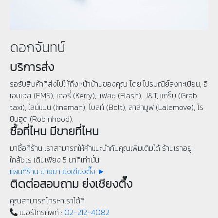
ดอกจันทน์
บริการส่ง
รอรับสินค้าที่ส่งไปให้ถึงหน้าบ้านของคุณ โดย ไปรษณีย์ลงทะเบียน, อี
เอมเอส (EMS), เคอรี่ (Kerry), แฟลช (Flash), J&T, แกร็บ (Grab
taxi), ไลน์แมน (lineman), โบลท์ (Bolt), ลาล่ามูฟ (Lalamove), โร
บินฮูด (Robinhood).
ซื้อที่ไหน มีขายที่ไหน
มาซื้อที่ร้าน เราสามารถให้คำแนะนำกับคุณเพิ่มเติมได้ ร้านเราอยู่
ใกล้bts เดินเพียง 5 นาทีเท่านั้น
แผนที่ร้าน ขายยา ย่งเชียงตึ๊ง ►
ติดต่อสอบถาม ย่งเชียงตึ๊ง
คุณสามารถโทรหาเราได้ที่
เบอร์โทรศัพท์ :
02-212-4082