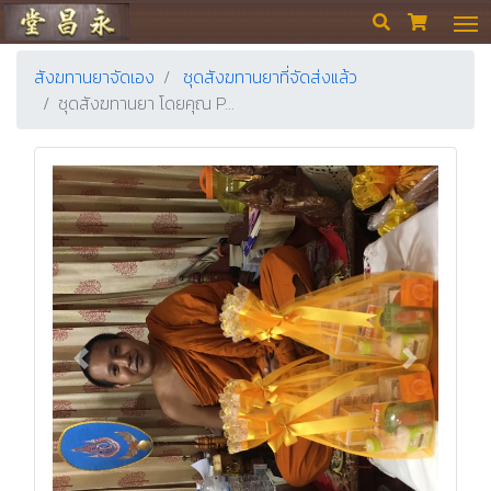
ร้านขายยา ย่งเชียงตึ๊ง


สังฆทานยาจัดเอง
ชุดสังฆทานยาที่จัดส่งแล้ว
ชุดสังฆทานยา โดยคุณ P…
Previous
Next