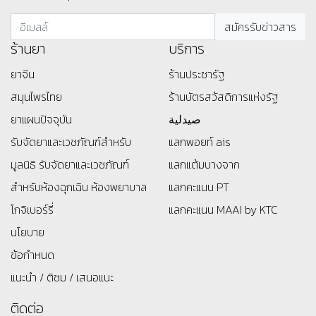
ร้านยา
บริการ
ยาจีน
ร้านประชารัฐ
สมุนไพรไทย
ร้านบัตรสว้สดิการแห่งรัฐ
ยาแผนปัจจุบัน
صيدلية
รับจัดยาและเวชภัณฑ์สำหรับ
แลกพอยท์ ais
มูลนิธิ
รับจัดยาและเวชภัณฑ์
แลกแต้มบางจาก
สำหรับห้องฉุกเฉิน ห้องพยาบาล
แลกคะแนน PT
โกจิเบอร์รี่
แลกคะแนน MAAI by KTC
นโยบาย
ข้อกำหนด
แนะนำ / ติชม / เสนอแนะ
ติดต่อ