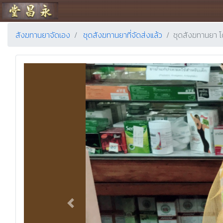
ร้านขายยา ย่งเชียงตึ๊ง
สังฆทานยาจัดเอง
ชุดสังฆทานยาที่จัดส่งแล้ว
ชุดสังฆทานยา 