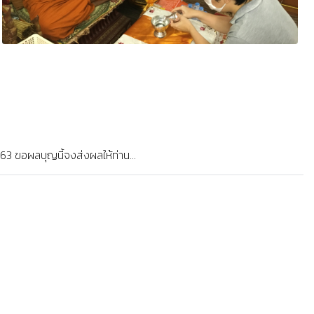
3 ขอผลบุญนี้จงส่งผลให้ท่าน...