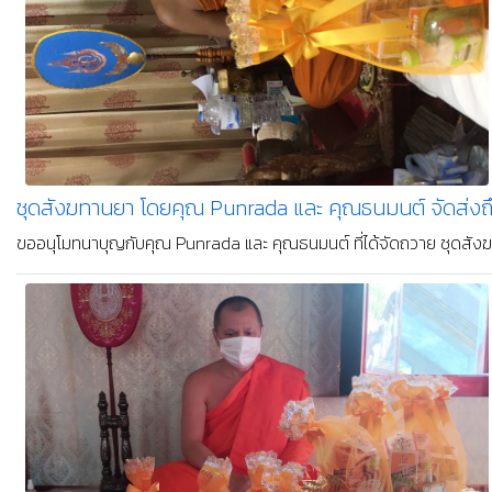
ชุดสังฆทานยา โดยคุณ Punrada และ คุณธนมนต์ จัดส่งถึ
ขออนุโมทนาบุญกับคุณ Punrada และ คุณธนมนต์ ที่ได้จัดถวาย ชุดสังฆท