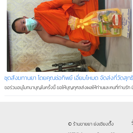
ชุดสังฆทานยา โดยคุณธนมนต์ จัดส่งถึง วัดสุทธิวราราม เม
ขออนุโมทนาบุญจากการทำสังฆทานครั้งนี้ ขอให้บุญกุศลส่งผลให้ท่านและคร