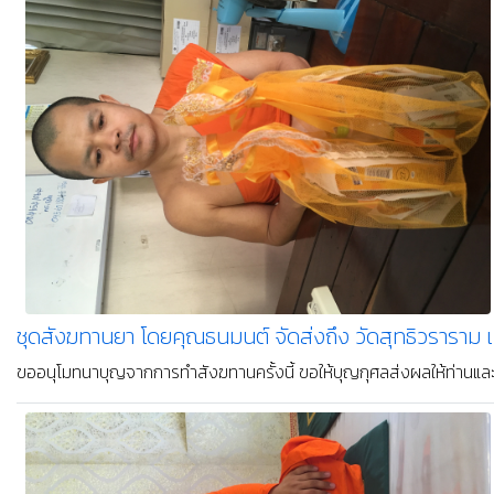
ชุดสังฆทานยา โดยคุณธนมนต์ จัดส่งถึง วัดวรจรรยาวาส 
ขออนุโมทนาบุญกับคุณ ธนมนต์ ที่ได้จัดถวาย ชุดสังฆทานยา สดใหม่ จากร