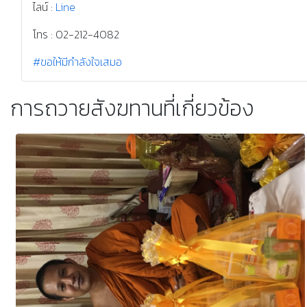
ชุดสังฆทานยา โดยคุณมัณฑิ
ขอให้ผลบุญจากการทำสังฆทานครั้งนี้ นำพาแต่สิ่งดีๆ เข้ามาในชีว
ชุดสังฆทานยาสดใหม่จากร้านยา
Facebook :
MakeAMerit
ไลน์ :
Line
โทร : 02-212-4082
#ขอให้มีกำลังใจเสมอ
การถวายสังฆทานที่เกี่ยวข้อง