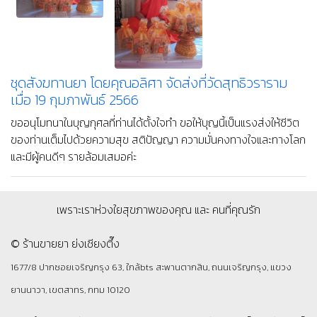
ชุดสังฆทานยา โดยคุณอลิศา จัดส่งที่วัดสุทธิวราราม
เมื่อ 19 กุมภาพันธ์ 2566
ขออนุโมทนาในบุญกุศลที่ท่านได้ตั้งใจทำ ขอให้บุญนี้เป็นแรงส่งให้ชีวิต
ของท่านเต็มไปด้วยความสุข สติปัญญา ความมั่นคงทางใจและทางโลก
และมีผู้คนดีๆ รายล้อมเสมอค่ะ
เพราะเราห่วงใยสุขภาพของคุณ และ คนที่คุณรัก
© ร้านขายยา ย่งเชียงตึ๊ง
1677/8 ปากซอยเจริญกรุง 63, ใกล้bts สะพานตากสิน, ถนนเจริญกรุง, แขวง
ยานนาวา, เขตสาทร, กทม 10120