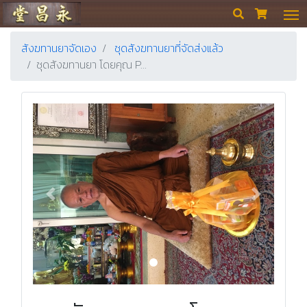
ร้านขายยา ย่งเชียงตึ๊ง


สังฆทานยาจัดเอง
ชุดสังฆทานยาที่จัดส่งแล้ว
ชุดสังฆทานยา โดยคุณ P…
Previous
Next