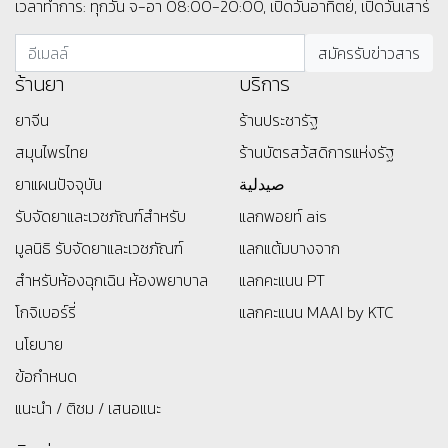
เวลาทำการ: ทุกวัน จ-อา 08:00-20:00, เปิดวันอาทิตย์, เปิดวันเสาร์
ร้านยา
บริการ
ยาจีน
ร้านประชารัฐ
สมุนไพรไทย
ร้านบัตรสว้สดิการแห่งรัฐ
ยาแผนปัจจุบัน
صيدلية
รับจัดยาและเวชภัณฑ์สำหรับ
แลกพอยท์ ais
มูลนิธิ
รับจัดยาและเวชภัณฑ์
แลกแต้มบางจาก
สำหรับห้องฉุกเฉิน ห้องพยาบาล
แลกคะแนน PT
โกจิเบอร์รี่
แลกคะแนน MAAI by KTC
นโยบาย
ข้อกำหนด
แนะนำ / ติชม / เสนอแนะ