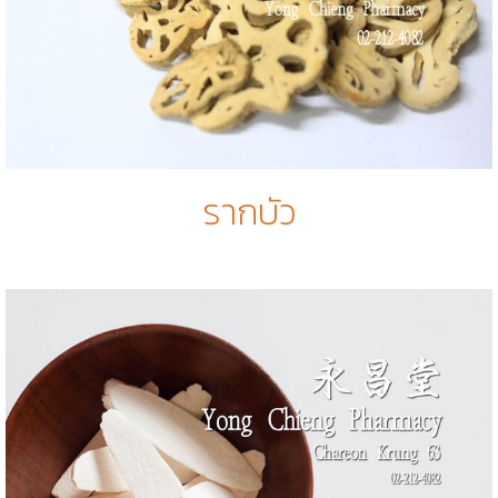
รากบัว