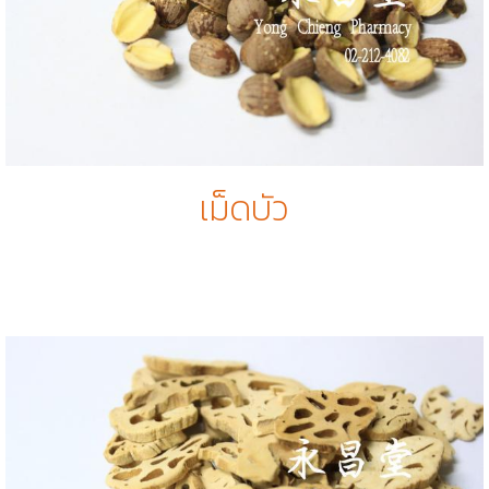
เม็ดบัว