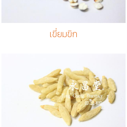
เขี่ยมขิก