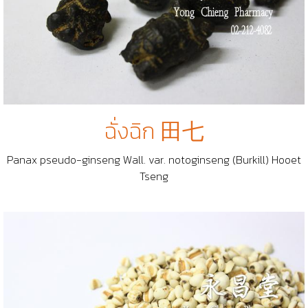
ฉั่งฉิก 田七
Panax pseudo-ginseng Wall. var. notoginseng (Burkill) Hooet
Tseng