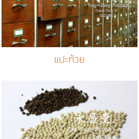
แปะก้วย