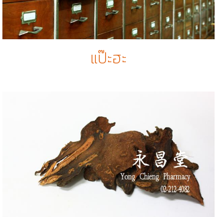
แป๊ะฮะ